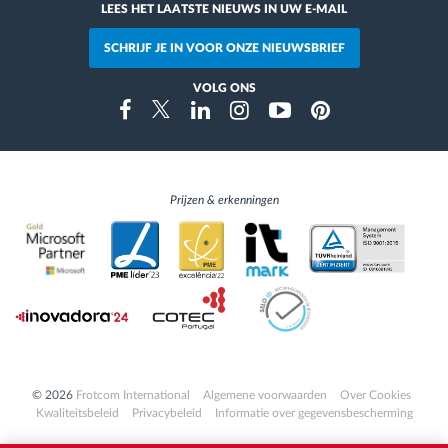
LEES HET LAATSTE NIEUWS IN UW E-MAIL
SCHRIJF JE IN VOOR ONZE NIEUWSBRIEF
VOLG ONS
Instragram
Facebook
Twitter
Linkedin
Youtube
Pinterest
Prijzen & erkenningen
© 2026
Frotcom International
Algemene voorwaarden
Over Cookies
Kwaliteitsbeleid
Privacybeleid
Informatie over gegevensbescherming