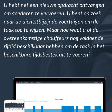
U hebt net een nieuwe opdracht ontvangen
om goederen te vervoeren. U bent op zoek
Routeplanning en -monitoring
naar de dichtstbijzijnde voertuigen om de
Automatische bestuurdersidentificatie
taak toe te wijzen. Maar hoe weet u of de
overeenkomstige chauffeurs nog voldoende
Ontdek alle functies
rijtijd beschikbaar hebben om de taak in het
beschikbare tijdsbestek uit te voeren?
Hoe we de noden van elke vlootactiviteit
oplossen
Besparingscalculator