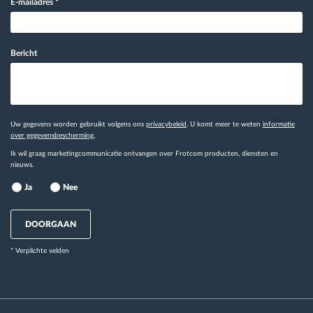
E-mailadres
*
Bericht
Uw gegevens worden gebruikt volgens ons
privacybeleid
. U komt meer te weten
informatie
over gegevensbescherming.
Ik wil graag marketingcommunicatie ontvangen over Frotcom producten, diensten en
nieuws.
Ja
Nee
DOORGAAN
* Verplichte velden