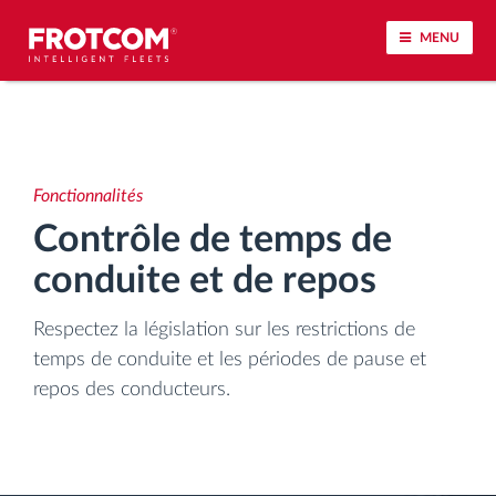
MENU
Géolocalisation de véhicule et surveillance par
capteur
Fonctionnalités
Analyse du comportement de conduite
Contrôle de temps de
conduite et de repos
Contrôle des temps de conduite
Respectez la législation sur les restrictions de
Gestion de la main-d’œuvre
temps de conduite et les périodes de pause et
repos des conducteurs.
Téléchargement du tachygraphe à distance
Contrôle d'accès