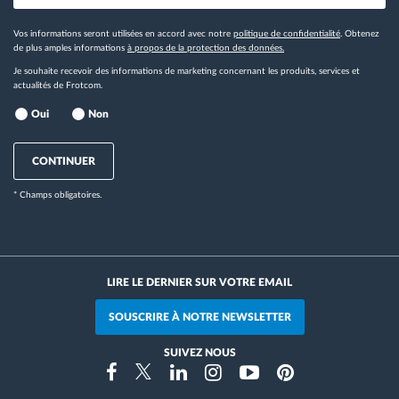
Vos informations seront utilisées en accord avec notre
politique de confidentialité
. Obtenez
de plus amples informations
à propos de la protection des données.
Je souhaite recevoir des informations de marketing concernant les produits, services et
actualités de Frotcom.
Oui
Non
CONTINUER
* Champs obligatoires.
LIRE LE DERNIER SUR VOTRE EMAIL
SOUSCRIRE À NOTRE NEWSLETTER
SUIVEZ NOUS
Instragram
Facebook
Twitter
Linkedin
Youtube
Pinterest