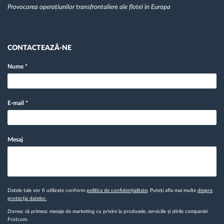
Provocarea operațiunilor transfrontaliere ale flotei în Europa
CONTACTEAZĂ-NE
Nume
*
E-mail
*
Mesaj
Datele tale vor fi utilizate conform
politica de confidențialitate
. Puteți afla mai multe
despre
protecția datelor.
Doresc să primesc mesaje de marketing cu privire la produsele, serviciile și știrile companiei
Frotcom.