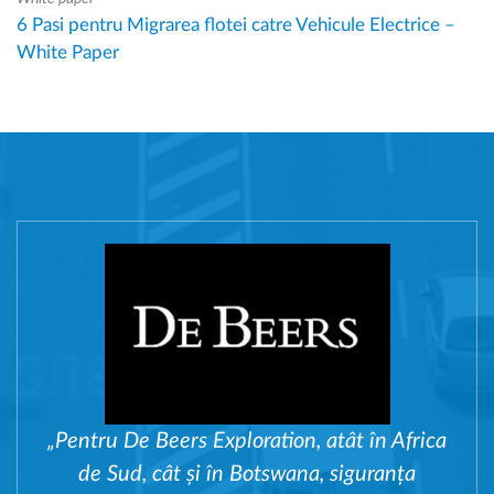
6 Pasi pentru Migrarea flotei catre Vehicule Electrice –
White Paper
„Pentru De Beers Exploration, atât în Africa
de Sud, cât și în Botswana, siguranța