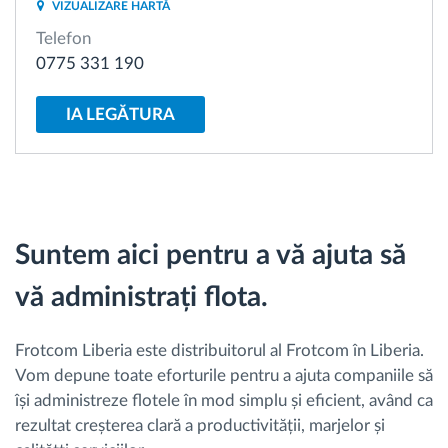
VIZUALIZARE HARTĂ
Telefon
Planificarea și monitorizarea rutei
0775 331 190
Identificarea automată a șoferului
IA LEGĂTURA
Descopera toate facilitatile
Suntem aici pentru a vă ajuta să
Cum satisfacem fiecare necesitate a flotei
vă administrați flota.
Calculator de economii
Frotcom Liberia este distribuitorul al Frotcom în Liberia.
Vom depune toate eforturile pentru a ajuta companiile să
își administreze flotele în mod simplu și eficient, având ca
rezultat creșterea clară a productivității, marjelor și