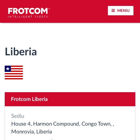
MENIU
Urmărirea vehiculului și monitorizarea senzorilor
Liberia
Analiza stilului de condus
Monitorizarea timpilor de conducere
Workforce management
Frotcom Liberia
Descărcare tahograf remote
Sediu
Controlul accesului
House 4, Harmon Compound, Congo Town, ,
Monrovia, Liberia
Managementul combustibilului