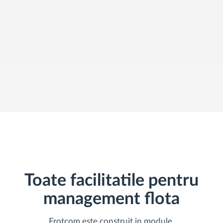
PRIMESTE DATELE NECESARE
inteligente în fiecare zi.
Planificarea și monitorizarea rutei
VEZI CÂT POȚI ECONOMISI
Identificarea automată a șoferului
Descopera toate facilitatile
Cum satisfacem fiecare necesitate a flotei
Calculator de economii
Toate facilitatile pentru
management flota
Frotcom este construit in module.