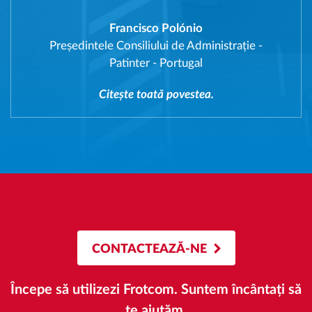
Francisco Polónio
Președintele Consiliului de Administrație
-
Patinter - Portugal
Citește toată povestea.
CONTACTEAZĂ-NE
Începe să utilizezi Frotcom. Suntem încântați să
te ajutăm.