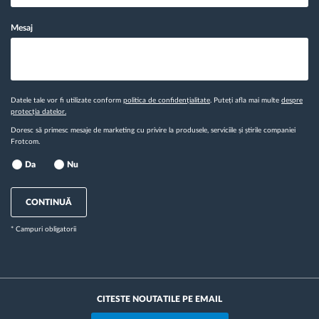
Mesaj
Datele tale vor fi utilizate conform
politica de confidențialitate
. Puteți afla mai multe
despre
protecția datelor.
Doresc să primesc mesaje de marketing cu privire la produsele, serviciile și știrile companiei
Frotcom.
Da
Nu
CONTINUĂ
* Campuri obligatorii
CITESTE NOUTATILE PE EMAIL