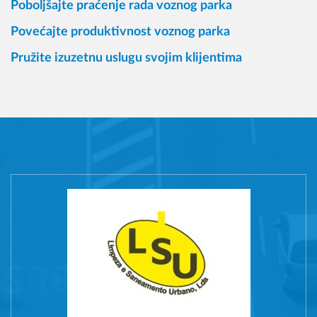
Poboljšajte praćenje rada voznog parka
Povećajte produktivnost voznog parka
Pružite izuzetnu uslugu svojim klijentima