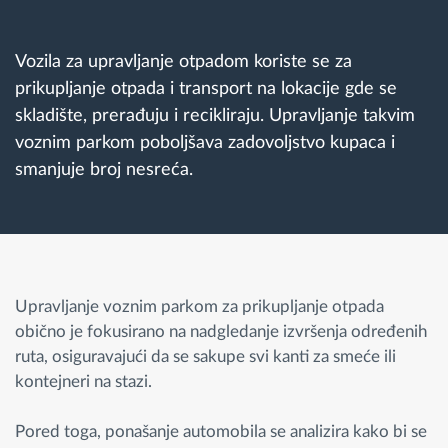
Planiranje i nadgledanje rute
Vozila za upravljanje otpadom koriste se za
prikupljanje otpada i transport na lokacije gde se
Automatska identifikacija vozača
skladište, prerađuju i recikliraju. Upravljanje takvim
voznim parkom poboljšava zadovoljstvo kupaca i
Otkrijte sve funkcije
smanjuje broj nesreća.
Kako rešavamo sve aktivnosti voznog parka
Upravljanje voznim parkom za prikupljanje otpada
Kalkulator uštede
obično je fokusirano na nadgledanje izvršenja određenih
ruta, osiguravajući da se sakupe svi kanti za smeće ili
kontejneri na stazi.
Pored toga, ponašanje automobila se analizira kako bi se