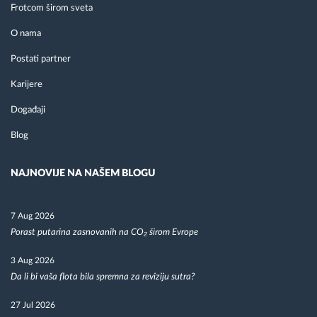
Frotcom širom sveta
O nama
Postati partner
Karijere
Događaji
Blog
NAJNOVIJE NA NAŠEM BLOGU
7 Aug 2026
Porast putarina zasnovanih na CO₂ širom Evrope
3 Aug 2026
Da li bi vaša flota bila spremna za reviziju sutra?
27 Jul 2026