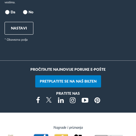
vestima.
Da
No
NASTAVI
* Obavezna polja
PROČITAJTE NAJNOVIJE PORUKE E-POŠTE
PRETPLATITE SE NA NAŠ BILTEN
PRATITE NAS
Instragram
Facebook
Twitter
Linkedin
Youtube
Pinterest
Nagrade i priznanja