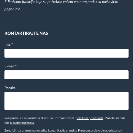
5 Frotcom funkcija koje su potrebne vašem voznom parku sa mešovitim
pogonima
KONTAKTIRAJTE NAS
Ime
*
E-mail
*
Poruka
Vaši podaci će se koristiti u skladu sa Frotcom-ovom
politikom privatnosti
. Možete saznati
više
o zaštiti podataka.
Želeo bih da primim marketinške komunikacije u vezi sa Frotcom proizvodima, uslugama i