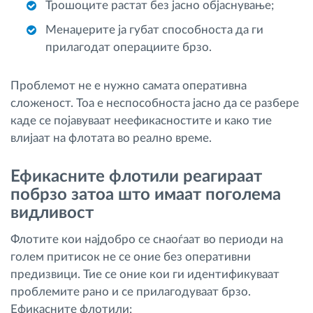
Трошоците растат без јасно објаснување;
Менаџерите ја губат способноста да ги
прилагодат операциите брзо.
Проблемот не е нужно самата оперативна
сложеност. Тоа е неспособноста јасно да се разбере
каде се појавуваат неефикасностите и како тие
влијаат на флотата во реално време.
Ефикасните флотили реагираат
побрзо затоа што имаат поголема
видливост
Флотите кои најдобро се снаоѓаат во периоди на
голем притисок не се оние без оперативни
предизвици. Тие се оние кои ги идентификуваат
проблемите рано и се прилагодуваат брзо.
Ефикасните флотили: