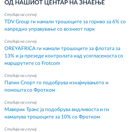
ОД НАШИОТ ЦЕНТАР НА ЗНАЕЊЕ
Студија на случај
TDV Group ги намали трошоците за гориво за 6% со
напредно управување со возниот парк
Студија на случај
OREYAFRICA ги намали трошоците за флотата за
13% и ја презеде контролата над усогласеноста со
маршрутите со Frotcom
Студија на случај
Папин Спорт го подобрува изнајмувањето и
помошта со Фротком
Студија на случај
Маверик Транс ја подобрува видливоста и ги
намалува трошоците за 10% со Фротком
Студија на случај