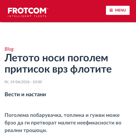
MENU
Лоцирање на возилото и сензорско следење
Blog
Анализа на возачкото однесување
Летото носи поголем
притисок врз флотите
Следење на времетраењето на возењето
Fri, 19/06/2026 - 10:00
Управување со работната сила
Вести и настани
Далечинско преземање тахографски
датотеки
Поголема побарувачка, топлина и гужви може
брзо да ги претворат малите неефикасности во
Контрола на пристап
реални трошоци.