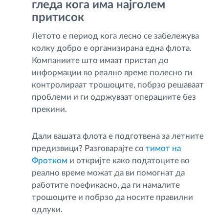
гледа кога има најголем
притисок
Летото е период кога лесно се забележува
колку добро е организирана една флота.
Компаниите што имаат пристап до
информации во реално време полесно ги
контролираат трошоците, побрзо решаваат
проблеми и ги одржуваат операциите без
прекини.
Дали вашата флота е подготвена за летните
предизвици? Разговарајте со
тимот на
Фротком
и откријте како податоците во
реално време можат да ви помогнат да
работите поефикасно, да ги намалите
трошоците и побрзо да носите правилни
одлуки.