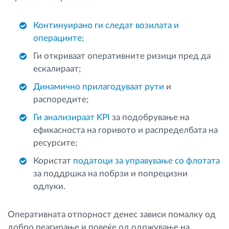
Континуирано ги следат возилата и
операциите
;
Ги откриваат оперативните ризици пред да
ескалираат;
Динамично прилагодуваат рути
и
распоредите;
Ги анализираат KPI
за подобрување на
ефикасноста на горивото и распределбата на
ресурсите;
Користат
податоци за управување со флотата
за поддршка на побрзи и попрецизни
одлуки.
Оперативната отпорност денес зависи помалку од
добро реагирање и повеќе од одржување на