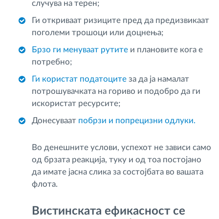
случува на терен;
Ги откриваат ризиците пред да предизвикаат
поголеми трошоци или доцнења;
Брзо ги менуваат рутите
и плановите кога е
потребно;
Ги користат податоците
за да ја намалат
потрошувачката на гориво и подобро да ги
искористат ресурсите;
Донесуваат
побрзи и попрецизни одлуки.
Во денешните услови, успехот не зависи само
од брзата реакција, туку и од тоа постојано
да имате јасна слика за состојбата во вашата
флота.
Вистинската ефикасност се