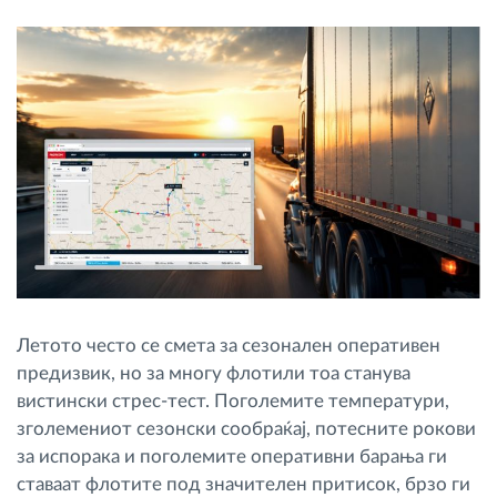
Управување со горивото
Планирање и следење на рутите
Автоматска идентификација на возачите
Откријте ги сите можности
Како ја решаваме
Летото често се смета за сезонален оперативен
предизвик, но за многу флотили тоа станува
Калкулатор за заштеди
вистински стрес-тест. Поголемите температури,
зголемениот сезонски сообраќај, потесните рокови
за испорака и поголемите оперативни барања ги
ставаат флотите под значителен притисок, брзо ги