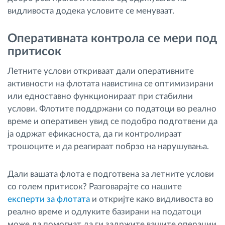
видливоста додека условите се менуваат.
Оперативната контрола се мери под
притисок
Летните услови откриваат дали оперативните
активности на флотата навистина се оптимизирани
или едноставно функционираат при стабилни
услови. Флотите поддржани со податоци во реално
време и оперативен увид се подобро подготвени да
ја одржат ефикасноста, да ги контролираат
трошоците и да реагираат побрзо на нарушувања.
Дали вашата флота е подготвена за летните услови
со голем притисок? Разговарајте со нашите
експерти за флотата
и откријте како видливоста во
реално време и одлуките базирани на податоци
може да помогнат да ги задржите вашите операции