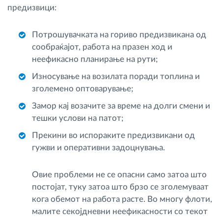
предизвици:
Потрошувачката на гориво предизвикана од
сообраќајот, работа на празен ход и
неефикасно планирање на рути;
Износување на возилата поради топлина и
зголемено оптоварување;
Замор кај возачите за време на долги смени и
тешки услови на патот;
Прекини во испораките предизвикани од
гужви и оперативни задоцнувања.
Овие проблеми не се опасни само затоа што
постојат, туку затоа што брзо се зголемуваат
кога обемот на работа расте. Во многу флоти,
малите секојдневни неефикасности со текот