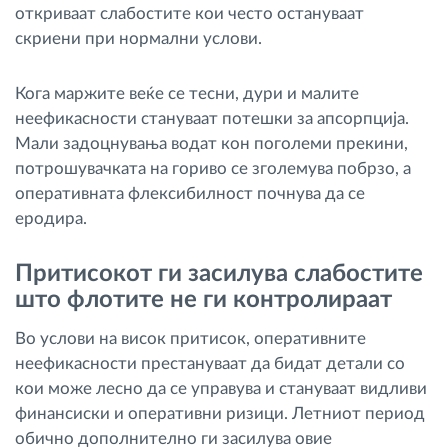
откриваат слабостите кои често остануваат
скриени при нормални услови.
Кога маржите веќе се тесни, дури и малите
неефикасности стануваат потешки за апсорпција.
Мали задоцнувања водат кон поголеми прекини,
потрошувачката на гориво се зголемува побрзо, а
оперативната флексибилност почнува да се
еродира.
Притисокот ги засилува слабостите
што флотите не ги контролираат
Во услови на висок притисок, оперативните
неефикасности престануваат да бидат детали со
кои може лесно да се управува и стануваат видливи
финансиски и оперативни ризици. Летниот период
обично дополнително ги засилува овие