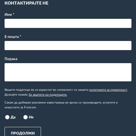
КОНТАКТИРАЈТЕ НЕ
Име
*
Е-пошта
*
Порака
Вашите податоци ќе се користат во согласност со нашата
политиката за приватност
.
Дознајте повеќе
За заштита на податоците.
Сакам да добивам рекламни известувања во врска со производите, услугите и
новостите за Frotcom.
Да
Не
ПРОДОЛЖИ