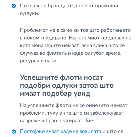
Потешко е брзо да се донесат правилни
одлуки.
Проблемот не е само во тоа што работењето
е покомплицирано. Најголемиот предизвик е
кога менаџерите немаат јасна слика што се
случува во флотата и каде се губат време,
ресурси и пари.
Успешните флоти носат
подобри одлуки затоа што
имаат подобар увид
Најуспешните флоти не се оние што немаат
проблеми, туку оние што ги забележуваат
навреме и брзо реагираат. Тие:
Постојано знаат каде се возилата
и што се