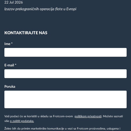
22 Jul 2026
Izazov prekograničnih operacija flote u Evropi
KONTAKTIRAJTE NAS
Ime
*
E-mail
*
Poruka
Vaši podaci će se koristiti u skladu sa Frotcom-ovom
politikom privatnosti
. Možete saznati
više
o zaštiti podataka.
Želeo bih da primim marketinške komunikacije u vezi sa Frotcom proizvodima, uslugama i