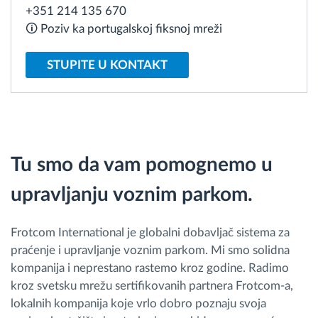
+351 214 135 670
🛈 Poziv ka portugalskoj fiksnoj mreži
Planiranje i nadgledanje rute
STUPITE U KONTAKT
Automatska identifikacija vozača
Otkrijte sve funkcije
Tu smo da vam pomognemo u
Kako rešavamo sve aktivnosti voznog parka
upravljanju voznim parkom.
Kalkulator uštede
Frotcom International je globalni dobavljač sistema za
praćenje i upravljanje voznim parkom. Mi smo solidna
kompanija i neprestano rastemo kroz godine. Radimo
kroz svetsku mrežu sertifikovanih partnera Frotcom-a,
lokalnih kompanija koje vrlo dobro poznaju svoja