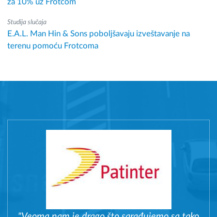
za 10% uz Frotcom
Studija slučaja
E.A.L. Man Hin & Sons poboljšavaju izveštavanje na
terenu pomoću Frotcoma
"Veoma nam je drago što sarađujemo sa tako