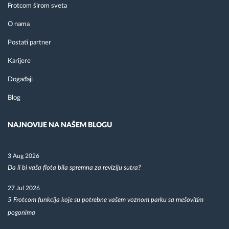
Frotcom širom sveta
O nama
Postati partner
Karijere
Događaji
Blog
NAJNOVIJE NA NAŠEM BLOGU
3 Aug 2026
Da li bi vaša flota bila spremna za reviziju sutra?
27 Jul 2026
5 Frotcom funkcija koje su potrebne vašem voznom parku sa mešovitim
pogonima