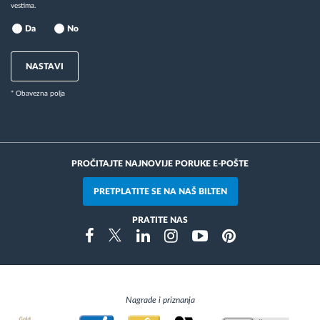
vestima.
Da
No
NASTAVI
* Obavezna polja
PROČITAJTE NAJNOVIJE PORUKE E-POŠTE
PRETPLATITE SE NA NAŠ BILTEN
PRATITE NAS
Instragram
Facebook
Twitter
Linkedin
Youtube
Pinterest
Nagrade i priznanja