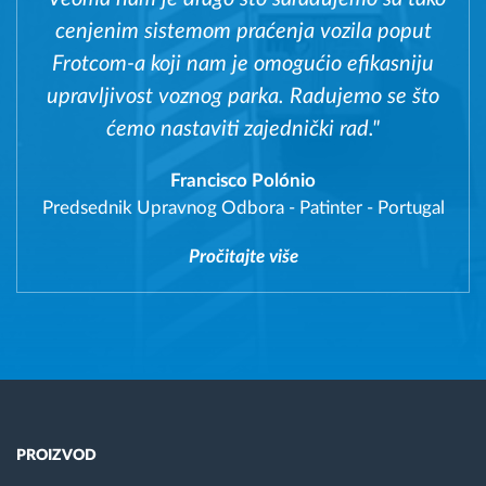
cenjenim sistemom praćenja vozila poput
Frotcom-a koji nam je omogućio efikasniju
upravljivost voznog parka. Radujemo se što
ćemo nastaviti zajednički rad."
Francisco Polónio
Predsednik Upravnog Odbora
-
Patinter - Portugal
Pročitajte više
PROIZVOD