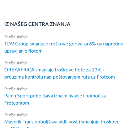
IZ NAŠEG CENTRA ZNANJA
Studija slučaja
TDV Group smanjuje troškove goriva za 6% uz napredno
upravljanje flotom
Studija slučaja
OREYAFRICA smanjuje troškove flote za 13% i
preuzima kontrolu nad poštovanjem ruta uz Frotcom
Studija slučaja
Papin Sport poboljšava iznajmljivanje i pomoć sa
Frotcomom
Studija slučaja
Maverik Trans poboljšava vidljivost i smanjuje troškove