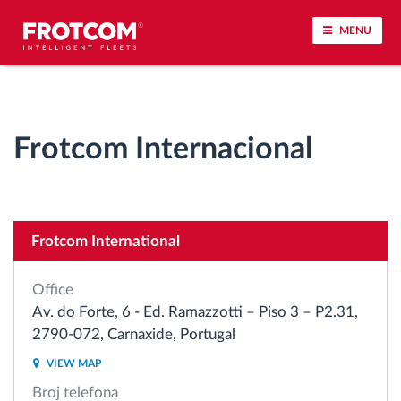
MENU
Praćenje vozila i nadzor senzora
Frotcom Internacional
Analiza ponašanja u vožnji
Praćenje vremena vožnje
Frotcom International
Upravljanje radnom snagom
Office
Daljinsko preuzimanje tahografa
Av. do Forte, 6 - Ed. Ramazzotti – Piso 3 – P2.31,
2790-072, Carnaxide, Portugal
Kontrola pristupa
VIEW MAP
Broj telefona
Upravljanje gorivom