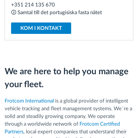
+351 214 135 670
🛈 Samtal till det portugisiska fasta nätet
Ruttplanering och övervakning
KOM I KONTAKT
Automatisk förare identifiering
Upptäck alla funktioner
We are here to help you manage
Vi löser varje flottas verksamhetsbehov
your fleet.
Sparkalkylator
Frotcom International
is a global provider of intelligent
vehicle tracking and fleet management systems. We´re a
solid and steadily growing company. We operate
through a worldwide network of
Frotcom Certified
Partners
, local expert companies that understand their