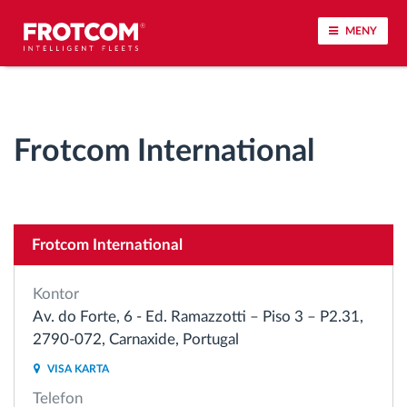
MENY
Spårning av fordon och sensorövervaktning
Frotcom International
Körbeteende analys
Körtidsövervakning
Frotcom International
Workforce management
Kontor
järrstyrd nedladdning från färdskrivare
Av. do Forte, 6 - Ed. Ramazzotti – Piso 3 – P2.31,
2790-072, Carnaxide, Portugal
Åtkomstkontroll
VISA KARTA
Telefon
Bränslehantering