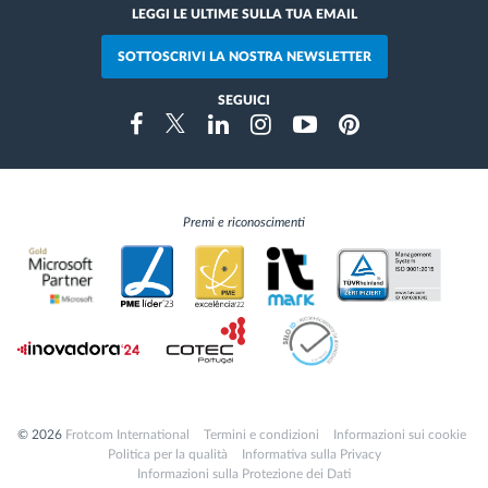
LEGGI LE ULTIME SULLA TUA EMAIL
SOTTOSCRIVI LA NOSTRA NEWSLETTER
SEGUICI
Instragram
Facebook
Twitter
Linkedin
Youtube
Pinterest
Premi e riconoscimenti
© 2026
Frotcom International
Termini e condizioni
Informazioni sui cookie
Politica per la qualità
Informativa sulla Privacy
Informazioni sulla Protezione dei Dati