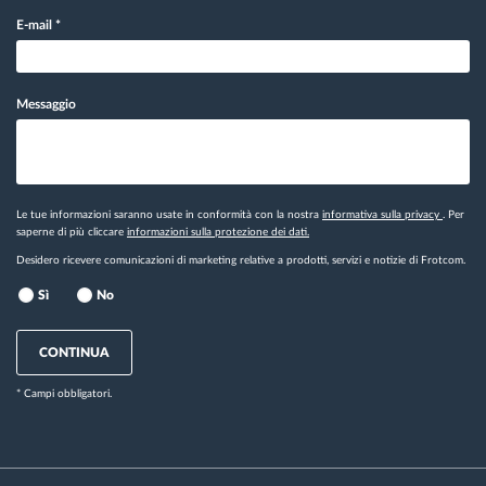
E-mail
*
Messaggio
Le tue informazioni saranno usate in conformità con la nostra
informativa sulla privacy
. Per
saperne di più cliccare
informazioni sulla protezione dei dati.
Desidero ricevere comunicazioni di marketing relative a prodotti, servizi e notizie di Frotcom.
Sì
No
CONTINUA
* Campi obbligatori.