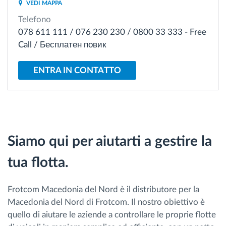
VEDI MAPPA
Gestione carburante
Telefono
078 611 111 / 076 230 230 / 0800 33 333 - Free
Pianificazione dei percorsi e monitoraggio
Call / Бесплатен повик
Identificazione automatica del conducente
ENTRA IN CONTATTO
Scopri tutte le caratteristiche
Siamo qui per aiutarti a gestire la
Come risolviamo tutte le attività della flotta
tua flotta.
Scopri quanto risparmi
Frotcom Macedonia del Nord è il distributore per la
Macedonia del Nord di Frotcom. Il nostro obiettivo è
quello di aiutare le aziende a controllare le proprie flotte