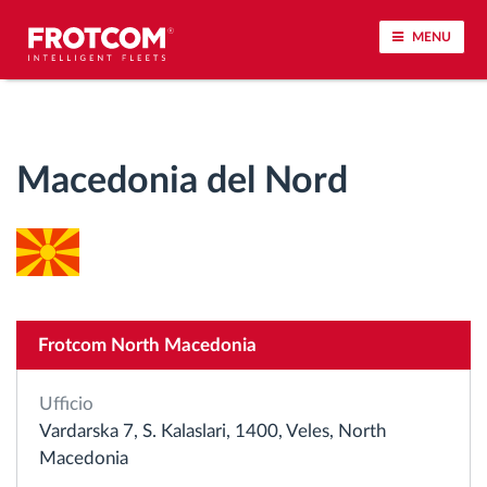
MENU
Tracciamento dei veicoli e monitoraggio dei
sensori
Macedonia del Nord
Analisi dello stile di guida
Monitoraggio dei tempi di guida
Gestione delle forza lavoro
Frotcom North Macedonia
Download remoto del cronotachigrafo
Ufficio
Vardarska 7, S. Kalaslari, 1400, Veles, North
Controllo accessi
Macedonia