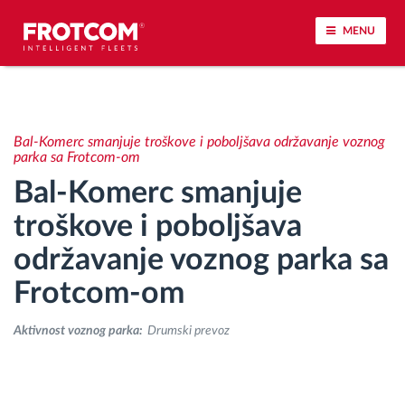
MENU
Praćenje vozila i nadzor senzora
Bal-Komerc smanjuje troškove i poboljšava održavanje voznog
Analiza ponašanja u vožnji
parka sa Frotcom-om
Bal-Komerc smanjuje
Praćenje vremena vožnje
troškove i poboljšava
održavanje voznog parka sa
Upravljanje radnom snagom
Frotcom-om
Daljinsko preuzimanje tahografa
Aktivnost voznog parka:
Drumski prevoz
Kontrola pristupa
Upravljanje gorivom