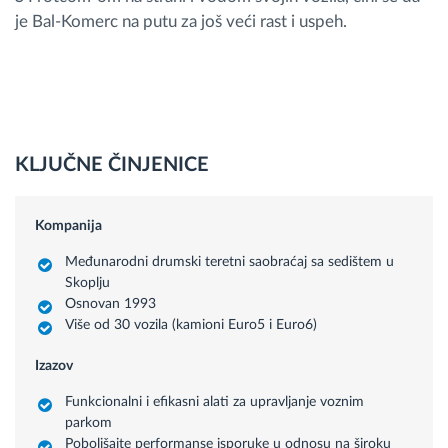
je Bal-Komerc na putu za još veći rast i uspeh.
KLJUČNE ČINJENICE
Kompanija
Međunarodni drumski teretni saobraćaj sa sedištem u
Skoplju
Osnovan 1993
Više od 30 vozila (kamioni Euro5 i Euro6)
Izazov
Funkcionalni i efikasni alati za upravljanje voznim
parkom
Poboljšajte performanse isporuke u odnosu na široku