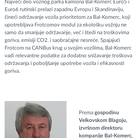
Najveći deo voznog parka kamiona Bal-Komerc Euro5 i
Euro6 rutinski prelazi zapadnu Evropu i Skandinaviju,
čineći održavanje vozila prioritetom za Bal-Komerc, koji
upotrebljava Frotcomov modul za ekološku vožnju ne
samo da smanjuje održavanje, već i štedi na troškovima
goriva, emisiji CO2. i saobraćajne nesreće. Spajajući
Frotcom na CANBus krug u svojim vozilima, Bal-Komerc
vadi relevantne podatke za dodatno snižavanje troškova
održavanja i poboljšanje upotrebe vozila i efikasnosti
goriva.
Prema
gospodinu
Velkovskom Blagoju,
izvršnom direktoru
kompanije Bal-Komerc
,