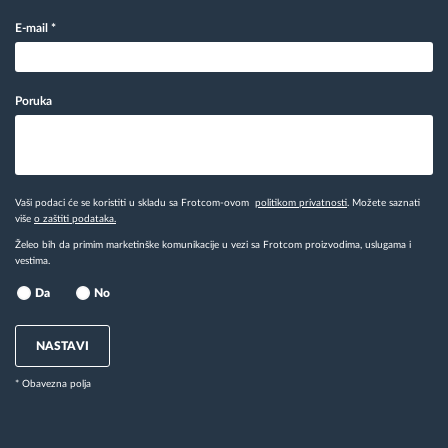
E-mail
*
Poruka
Vaši podaci će se koristiti u skladu sa Frotcom-ovom
politikom privatnosti
. Možete saznati
više
o zaštiti podataka.
Želeo bih da primim marketinške komunikacije u vezi sa Frotcom proizvodima, uslugama i
vestima.
Da
No
NASTAVI
* Obavezna polja