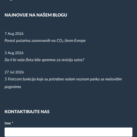
NAJNOVIJE NA NAŠEM BLOGU
7 Aug 2026
Porast putarina zasnovanih na CO₂ širom Evrope
3 Aug 2026
Da li bi vaša flota bila spremna za reviziju sutra?
27 Jul 2026
5 Frotcom funkcija koje su potrebne vašem voznom parku sa mešovitim
pogonima
KONTAKTIRAJTE NAS
Ime
*