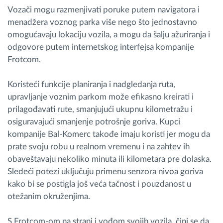
Vozači mogu razmenjivati poruke putem navigatora i
menadžera voznog parka više nego što jednostavno
omogućavaju lokaciju vozila, a mogu da šalju ažuriranja i
odgovore putem internetskog interfejsa kompanije
Frotcom.
Koristeći funkcije planiranja i nadgledanja ruta,
upravljanje voznim parkom može efikasno kreirati i
prilagođavati rute, smanjujući ukupnu kilometražu i
osiguravajući smanjenje potrošnje goriva. Kupci
kompanije Bal-Komerc takođe imaju koristi jer mogu da
prate svoju robu u realnom vremenu i na zahtev ih
obaveštavaju nekoliko minuta ili kilometara pre dolaska.
Sledeći potezi uključuju primenu senzora nivoa goriva
kako bi se postigla još veća tačnost i pouzdanost u
otežanim okruženjima.
S Frotcom-om na strani i vođom svojih vozila, čini se da