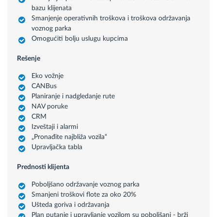
bazu klijenata
Smanjenje operativnih troškova i troškova održavanja
voznog parka
Omogućiti bolju uslugu kupcima
Rešenje
Eko vožnje
CANBus
Planiranje i nadgledanje rute
NAV poruke
CRM
Izveštaji i alarmi
„Pronađite najbliža vozila“
Upravljačka tabla
Prednosti klijenta
Poboljšano održavanje voznog parka
Smanjeni troškovi flote za oko 20%
Ušteda goriva i održavanja
Plan putanje i upravljanje vozilom su poboljšani - brži