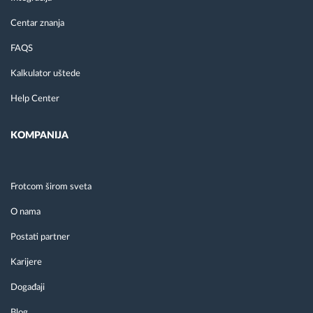
Centar znanja
FAQS
Kalkulator uštede
Help Center
KOMPANIJA
Frotcom širom sveta
O nama
Postati partner
Karijere
Događaji
Blog