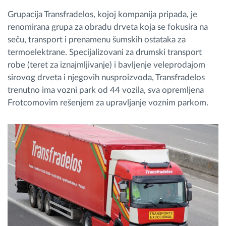
Grupacija Transfradelos, kojoj kompanija pripada, je
renomirana grupa za obradu drveta koja se fokusira na
seču, transport i prenamenu šumskih ostataka za
termoelektrane. Specijalizovani za drumski transport
robe (teret za iznajmljivanje) i bavljenje veleprodajom
sirovog drveta i njegovih nusproizvoda, Transfradelos
trenutno ima vozni park od 44 vozila, sva opremljena
Frotcomovim rešenjem za upravljanje voznim parkom.