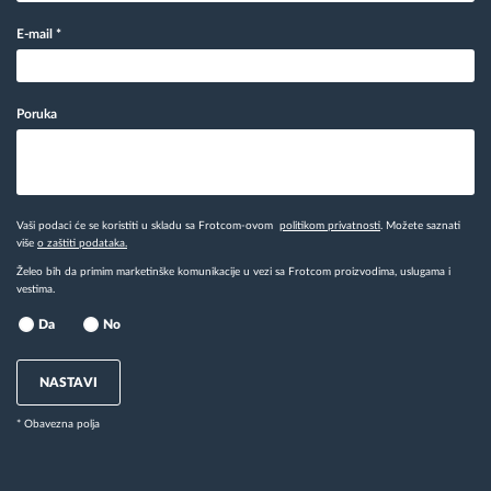
E-mail
*
Poruka
Vaši podaci će se koristiti u skladu sa Frotcom-ovom
politikom privatnosti
. Možete saznati
više
o zaštiti podataka.
Želeo bih da primim marketinške komunikacije u vezi sa Frotcom proizvodima, uslugama i
vestima.
Da
No
NASTAVI
* Obavezna polja