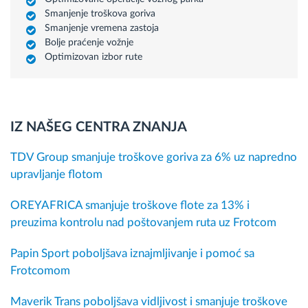
Smanjenje troškova goriva
Smanjenje vremena zastoja
Bolje praćenje vožnje
Optimizovan izbor rute
IZ NAŠEG CENTRA ZNANJA
TDV Group smanjuje troškove goriva za 6% uz napredno
upravljanje flotom
OREYAFRICA smanjuje troškove flote za 13% i
preuzima kontrolu nad poštovanjem ruta uz Frotcom
Papin Sport poboljšava iznajmljivanje i pomoć sa
Frotcomom
Maverik Trans poboljšava vidljivost i smanjuje troškove