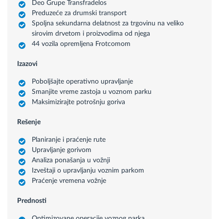
Deo Grupe Transfradelos
Preduzeće za drumski transport
Spoljna sekundarna delatnost za trgovinu na veliko
sirovim drvetom i proizvodima od njega
44 vozila opremljena Frotcomom
Izazovi
Poboljšajte operativno upravljanje
Smanjite vreme zastoja u voznom parku
Maksimizirajte potrošnju goriva
Rešenje
Planiranje i praćenje rute
Upravljanje gorivom
Analiza ponašanja u vožnji
Izveštaji o upravljanju voznim parkom
Praćenje vremena vožnje
Prednosti
Optimizovane operacije voznog parka