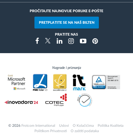
PROČITAJTE NAJNOVIJE PORUKE E-POŠTE
PRETPLATITE SE NA NAŠ BILTEN
PRATITE NAS
Instragram
Facebook
Twitter
Linkedin
Youtube
Pinterest
Nagrade i priznanja
© 2026
Frotcom International
Uslovi
O Kolačićima
Politika Kvaliteta
Politikom Privatnosti
O zaštiti podataka