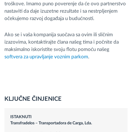
troškove. Imamo puno poverenje da će ovo partnerstvo
nastaviti da daje izuzetne rezultate i sa nestrpljenjem
očekujemo razvoj događaja u budućnosti.
Ako se i vaša kompanija suočava sa ovim ili sličnim
izazovima, kontaktirajte člana našeg tima i počnite da
maksimalno iskoristite svoju flotu pomoću našeg
softvera za upravljanje voznim parkom
.
KLJUČNE ČINJENICE
ISTAKNUTI
Transfradelos – Transportadora de Carga, Lda.