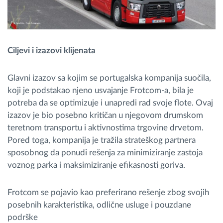
Ciljevi i izazovi klijenata
Glavni izazov sa kojim se portugalska kompanija suočila,
koji je podstakao njeno usvajanje Frotcom-a, bila je
potreba da se optimizuje i unapredi rad svoje flote. Ovaj
izazov je bio posebno kritičan u njegovom drumskom
teretnom transportu i aktivnostima trgovine drvetom.
Pored toga, kompanija je tražila strateškog partnera
sposobnog da ponudi rešenja za minimiziranje zastoja
voznog parka i maksimiziranje efikasnosti goriva.
Frotcom se pojavio kao preferirano rešenje zbog svojih
posebnih karakteristika, odlične usluge i pouzdane
podrške