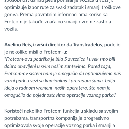
sposobnost da nadgleda ponašanje vozača u vožnji,
optimizuje izbor rute za svaki zadatak i smanji troškove
goriva. Prema povratnim informacijama korisnika,
Frotcom je takođe značajno smanjio vreme zastoja
vozila.
Avelino Reis, izvršni direktor da Transfradelos
, podelio
je nekoliko misli o Frotcom-u:
"
Frotcom-ova podrška je bila 5 zvezdica i uvek smo bili
dobro obavljeni u svim našim zahtevima. Pored toga,
Frotcom-ov sistem nam je omogućio da optimizujemo naš
vozni park u vezi sa kamionima i preradom šuma. bolja
ideja o radnom vremenu naših operatera, što nam je
omogućilo da pojednostavimo operacije voznog parka
."
Koristeći nekoliko Frotcom funkcija u skladu sa svojim
potrebama, transportna kompanija je progresivno
optimizovala svoje operacije voznog parka i smanjila