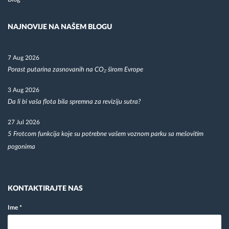
NAJNOVIJE NA NAŠEM BLOGU
7 Aug 2026
Porast putarina zasnovanih na CO₂ širom Evrope
3 Aug 2026
Da li bi vaša flota bila spremna za reviziju sutra?
27 Jul 2026
5 Frotcom funkcija koje su potrebne vašem voznom parku sa mešovitim
pogonima
KONTAKTIRAJTE NAS
Ime
*