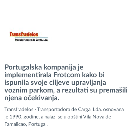
Planiranje i nadgledanje rute
Automatska identifikacija vozača
Otkrijte sve funkcije
Portugalska kompanija je
implementirala Frotcom kako bi
Kako rešavamo sve aktivnosti voznog parka
ispunila svoje ciljeve upravljanja
voznim parkom, a rezultati su premašili
Kalkulator uštede
njena očekivanja.
Transfradelos - Transportadora de Carga, Lda. osnovana
je 1990. godine, a nalazi se u opštini Vila Nova de
Famalicao, Portugal.