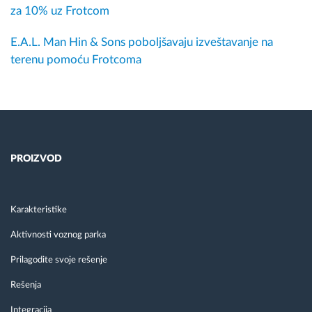
za 10% uz Frotcom
E.A.L. Man Hin & Sons poboljšavaju izveštavanje na
terenu pomoću Frotcoma
PROIZVOD
Karakteristike
Aktivnosti voznog parka
Prilagodite svoje rešenje
Rešenja
Integracija