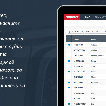
ес,
икасните
о
ачката на
ои студии,
ата
арк од
намали за
одветно
заштеди на