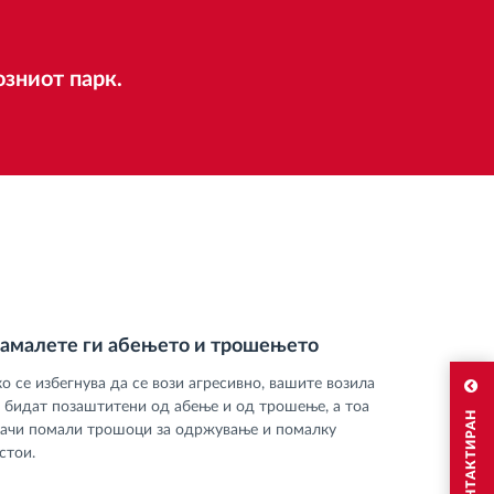
зниот парк.
амалете ги абењето и трошењето
о се избегнува да се вози агресивно, вашите возила
е бидат позаштитени од абење и од трошење, а тоа
начи помали трошоци за одржување и помалку
стои.