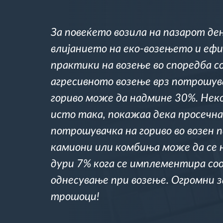
Контрола на пристап
За повеќето возила на пазарот ден
влијанието на еко-возењето и еф
Управување со горивото
практики на возење во споредба с
агресивното возење врз потрошув
Планирање и следење на рутите
гориво може да надмине 30%. Нек
Автоматска идентификација на
исто така, покажаа дека просечн
возачите
потрошувачка на гориво во возен п
камиони или комбиња може да се 
Откријте ги сите можности
дури 7% кога се имплементира со
однесување при возење. Огромни 
трошоци!