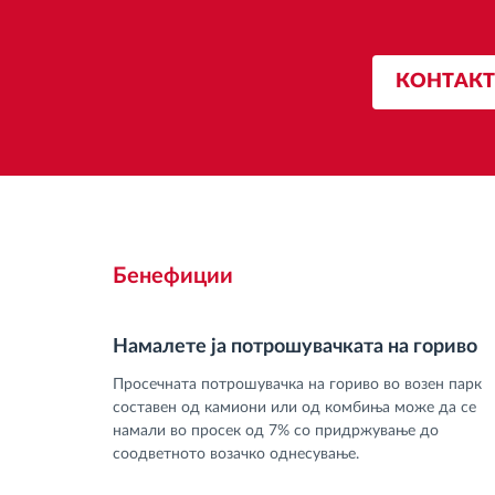
КОНТАКТ
Бенефиции
Намалете ја потрошувачката на гориво
Просечната потрошувачка на гориво во возен парк
составен од камиони или од комбиња може да се
намали во просек од 7% со придржување до
соодветното возачко однесување.