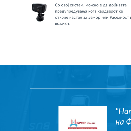
Со овој систем, можно е да добивате
предупредувања кога хардверот ќе
открие настан за Замор или Расеаност 
возачот.
"На
на 