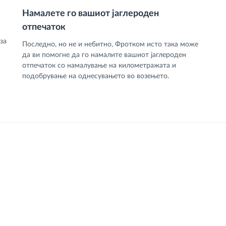
Намалете го вашиот јаглероден
отпечаток
за
Последно, но не и небитно, Фротком исто така може
да ви помогне да го намалите вашиот јаглероден
отпечаток со намалување на километражата и
подобрување на однесувањето во возењето.