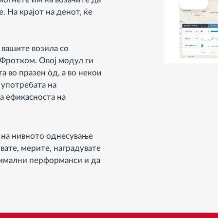
 На крајот на денот, ќе
т вашите возила со
 Фротком. Овој модул ги
 во празен òд, а во некои
 употребата на
а ефикасноста на
а на нивното однесување
вате, мерите, наградувате
симални перформанси и да