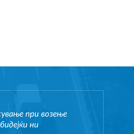
сување при возење
бидејќи ни