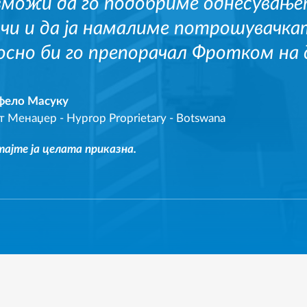
зможи да го подобриме однесувањ
ачи и да ја намалиме потрошувачкат
осно би го препорачал Фротком на 
ело Масуку
т Менаџер
-
Hyprop Proprietary - Botswana
ајте ја целата приказна.