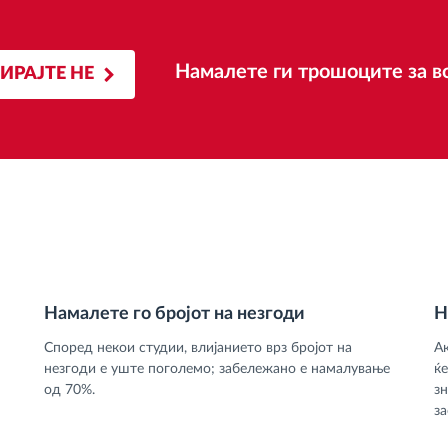
Намалете ги трошоците за во
ИРАЈТЕ НЕ
Намалете го бројот на незгоди
Н
Според некои студии, влијанието врз бројот на
Ак
незгоди е уште поголемо; забележано е намалување
ќ
од 70%.
з
за