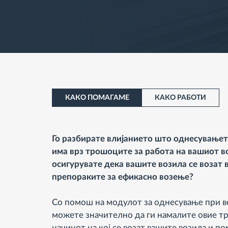
КАКО ПОМАГАМЕ
КАКО РАБОТИ
Го разбирате влијанието што однесувањет
има врз трошоците за работа на вашиот во
осигурувате дека вашите возила се возат в
препораките за ефикасно возење?
Со помош на модулот за однесување при в
можете значително да ги намалите овие т
начинот на кој се возат вашите возила и п