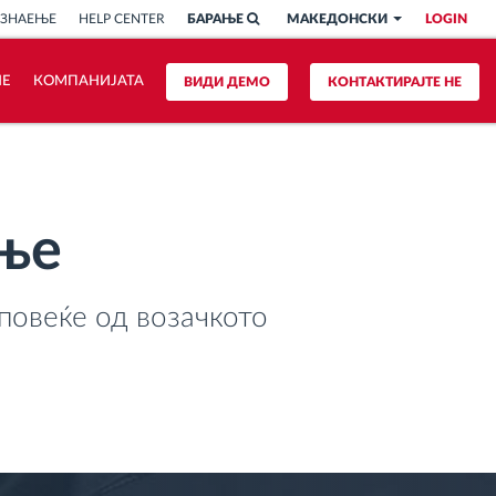
 ЗНАЕЊЕ
HELP CENTER
БАРАЊЕ
МАКЕДОНСКИ
LOGIN
ИЕ
КОМПАНИЈАТА
ВИДИ ДЕМО
КОНТАКТИРАЈТЕ НЕ
ање
повеќе од возачкото