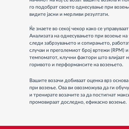
го подобрат своето однесување при возење.
видите јасни и мерливи резултати.
Ќе знаете во секој чекор како се управуваа
Анализата на однесувањето при возење на
следи забрзувањето и сопирањето, работата
случаи и преголемиот број вртежи (RPM) и
темпоматот, клучни фактори што влијаат н
горивото и перформансите на возењето.
Вашите возачи добиваат оценка врз основ
при возење. Ова ви овозможува да ги обучу
и тренирате возачите за да постигнат мак
промовираат доследно, ефикасно возење.