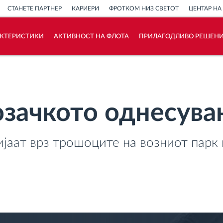
СТАНЕТЕ ПАРТНЕР
КАРИЕРИ
ФРОТКОМ НИЗ СВЕТОТ
ЦЕНТАР НА
АКТЕРИСТИКИ
АКТИВНОСТ НА ФЛОТА
ПРИЛАГОДЛИВО РЕШЕН
Како ја решаваме
Калкулатор за заштеди
озачкото однесув
јаат врз трошоците на возниот парк 