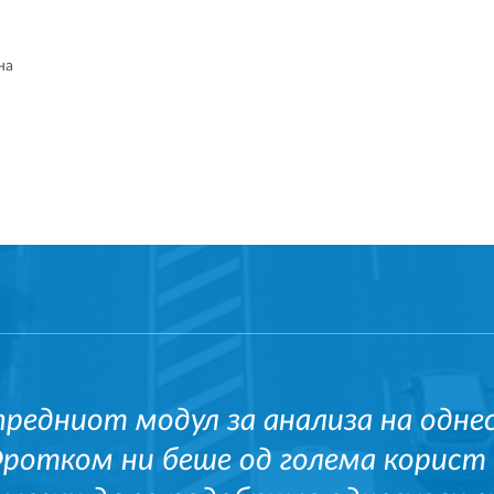
на
предниот модул за анализа на одне
Фротком ни беше од голема корист 