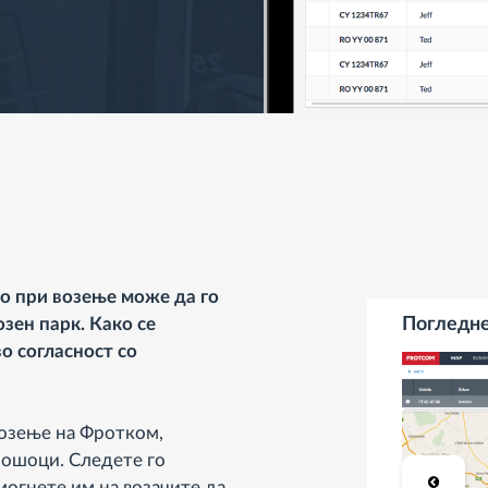
о при возење може да го
зен парк. Како се
Погледн
о согласност со
озење на Фротком,
рошоци. Следете го
омогнете им на возачите да