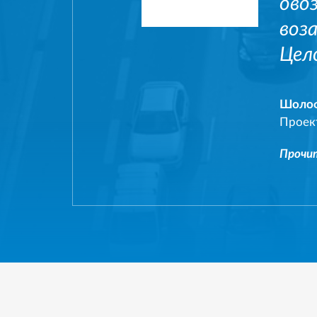
ово
воз
Цел
Шолоф
Проек
Прочит