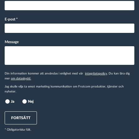
E-post
*
Message
Din information kommer att användas i enlighet med vår
integritetspolicy
. Du kan lära dig
mer
om dataskydd.
Jag skulle vilja ta emot marketing kommunikation om Frotcom produkter, tjänster och
nyheter.
Ja
Nej
FORTSÄTT
* Obligatoriska fält.