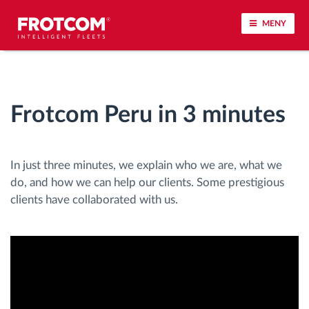
MENY
Spårning av fordon och sensorövervaktning
Frotcom Peru in 3 minutes
Körbeteende analys
Körtidsövervakning
In just three minutes, we explain who we are, what we
do, and how we can help our clients.
Some prestigious
Workforce management
clients have collaborated with us.
järrstyrd nedladdning från färdskrivare
Åtkomstkontroll
Bränslehantering