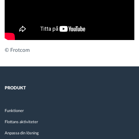
Ruttplanering och övervakning
Automatisk förare identifiering
Upptäck alla funktioner
© Frotcom
Vi löser varje flottas verksamhetsbehov
PRODUKT
Sparkalkylator
Funktioner
Flottans aktiviteter
Anpassa din lösning