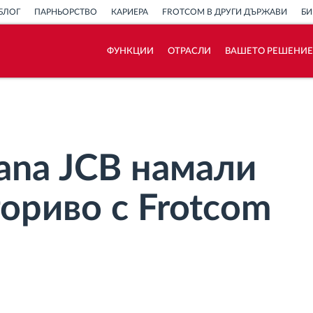
БЛОГ
ПАРНЬОРСТВО
КАРИЕРА
FROTCOM В ДРУГИ ДЪРЖАВИ
БИ
ФУНКЦИИ
ОТРАСЛИ
ВАШЕТО РЕШЕНИЕ
Как отговаряме на нуждите на всяка
флота
Калкулатор за спестявания
ana JCB намали
гориво с Frotcom