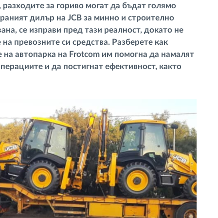
 разходите за гориво могат да бъдат голямо
раният дилър на JCB за минно и строително
ана, се изправи пред тази реалност, докато не
на превозните си средства. Разберете как
 на автопарка на Frotcom им помогна да намалят
операциите и да постигнат ефективност, както