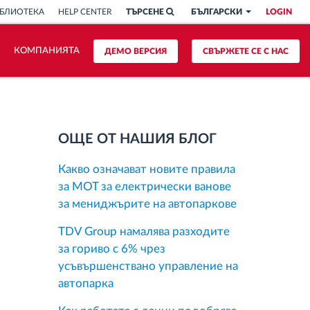
БЛИОТЕКА
HELP CENTER
ТЪРСЕНЕ
БЪЛГАРСКИ
LOGIN
КОМПАНИЯТА
ДЕМО ВЕРСИЯ
СВЪРЖЕТЕ СЕ С НАС
ОЩЕ ОТ НАШИЯ БЛОГ
Какво означават новите правила
за MOT за електрически ванове
за мениджърите на автопаркове
TDV Group намалява разходите
за гориво с 6% чрез
усъвършенствано управление на
автопарка