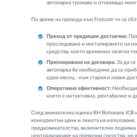
автопарка тромаво и отнемащо мног
По време на прехода към Frotcom те се сб
Преход от предишен доставчик:
Пре
проследяване и инсталирането на но
средства, което временно засегна т
Припокриване на договора:
За да се
автопарка бе необходимо да се прибе
един месец - към стария и новия дос
Оперативна ефективност:
Необходим
което е интуитивно, рентабилно и 
След внимателна оценка BH Botswana JCB 
конкурентни цени и лекота на използване
предизвикателства, включително подмяна
централизиране на превозни средства, но 