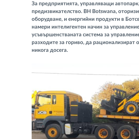
За предприятията, управляващи автопарк,
тахограф
предизвикателство. BH Botswana, оторизи
оборудване, и енергийни продукти в Ботсв
Контрол на достъпа
намери интелигентен начин за управление 
усъвършенстваната система за управление
Управление на горивото
разходите за гориво, да рационализират 
никога досега.
Планиране на маршрути и
мониторинг
Автоматична идентификация на
шофьора
Разберете за всички
функционалности