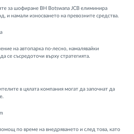
ите за шофиране BH Botswana JCB елиминира
од, и намали износването на превозните средства.
а
ние на автопарка по-лесно, намалявайки
да се съсредоточи върху стратегията.
телите в цялата компания могат да започнат да
е.
om
омощ по време на внедряването и след това, като