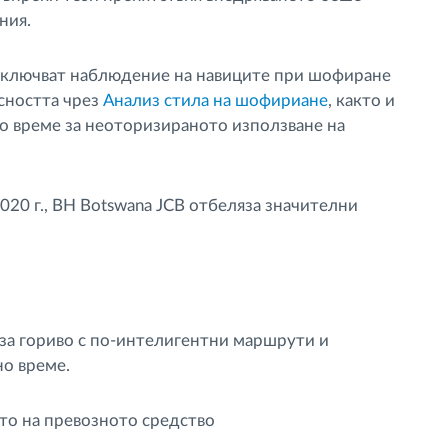
ния.
включват наблюдение на навиците при шофиране
сността чрез
Анализ стила на шофириане
, както и
но време за неоторизираното използване на
20 г., BH Botswana JCB отбеляза значителни
за гориво с по-интелигентни маршрути и
но време.
то на превозното средство