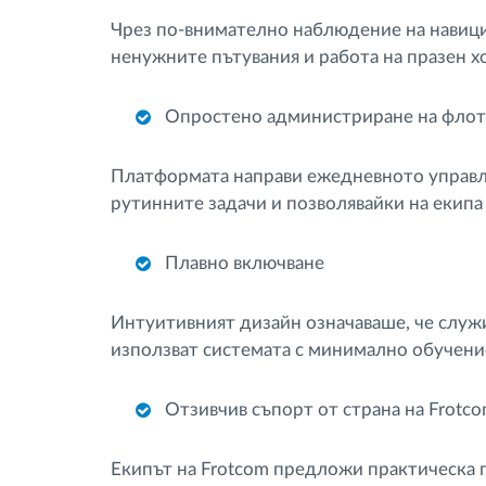
Чрез по-внимателно наблюдение на навиц
ненужните пътувания и работа на празен х
Опростено администриране на флот
Платформата направи ежедневното управле
рутинните задачи и позволявайки на екипа 
Плавно включване
Интуитивният дизайн означаваше, че служи
използват системата с минимално обучени
Отзивчив съпорт от страна на Frotc
Екипът на Frotcom предложи практическа п