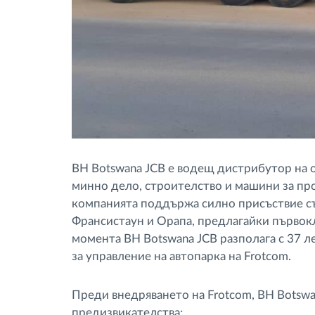
BH Botswana JCB е водещ дистрибутор на о
минно дело, строителство и машини за про
компанията поддържа силно присъствие съ
Франсистаун и Орапа, предлагайки първок
момента BH Botswana JCB разполага с 37 л
за управление на автопарка на Frotcom.
Преди внедряването на Frotcom, BH Botswa
предизвикателства: