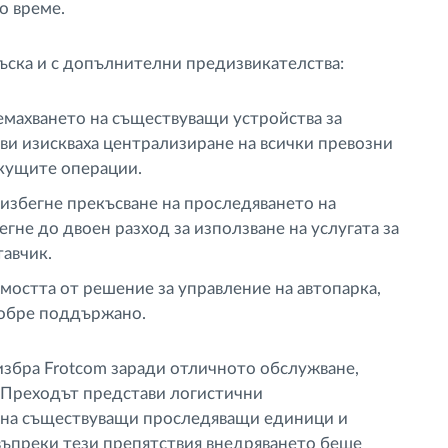
о време.
лъска и с допълнителни предизвикателства:
махването на съществуващи устройства за
ви изискваха централизиране на всички превозни
екущите операции.
 избегне прекъсване на проследяването на
гне до двоен разход за използване на услугата за
тавчик.
остта от решение за управление на автопарка,
добре поддържано.
избра Frotcom заради отличното обслужване,
. Преходът представи логистични
 на съществуващи проследяващи единици и
въпреки тези препятствия внедряването беше