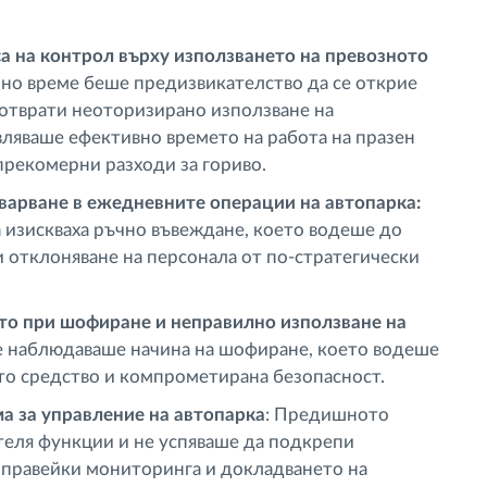
са на контрол върху използването на превозното
лно време беше предизвикателство да се открие
дотврати неоторизирано използване на
вляваше ефективно времето на работа на празен
 прекомерни разходи за гориво.
арване в ежедневните операции на автопарка:
а изискваха ръчно въвеждане, което водеше до
 отклоняване на персонала от по-стратегически
то при шофиране и неправилно използване на
 наблюдаваше начина на шофиране, което водеше
то средство и компрометирана безопасност.
а за управление на автопарка
: Предишното
еля функции и не успяваше да подкрепи
 правейки мониторинга и докладването на