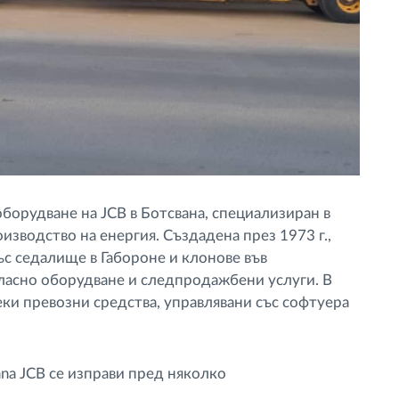
борудване на JCB в Ботсвана, специализиран в
изводство на енергия. Създадена през 1973 г.,
с седалище в Габороне и клонове във
ласно оборудване и следпродажбени услуги. В
еки превозни средства, управлявани със софтуера
na JCB се изправи пред няколко