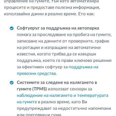
управление на гумите, тъй като автоматизира
процесите и предоставя полезна информация,
използвайки данни в реално време. Ето как:
Софтуерът за поддръжка на автопарка
помага за проследяване на пробега на гумите,
записване на данните от проверките, график
на ротации и изпращане на автоматични
известия, когато трябва да се извърши
поддръжка, което го прави ключово решение
за ефективен софтуер за
поддръжка на
превозни средства
.
Системите за следене на налягането в
гумите (TPMS)
използват сензори за
наблюдение на налягането и температурата
на гумите
в реално време, като Ви
предупреждават за недостатъчно напомпани
или прегряващи гуми.