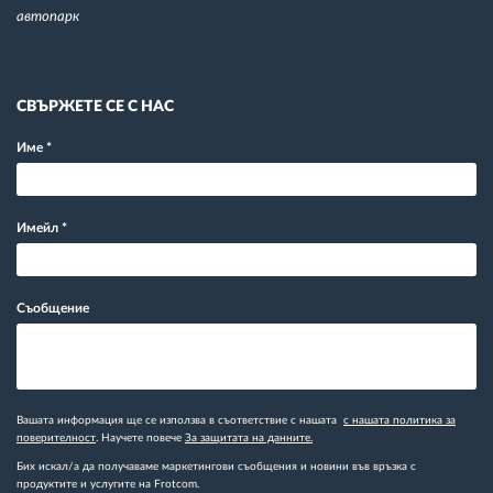
автопарк
СВЪРЖЕТЕ СЕ С НАС
Име
*
Имейл
*
Съобщение
Вашата информация ще се използва в съответствие с нашата
с нашата политика за
поверителност
. Научете повече
За защитата на данните.
Бих искал/а да получаваме маркетингови съобщения и новини във връзка с
продуктите и услугите на Frotcom.