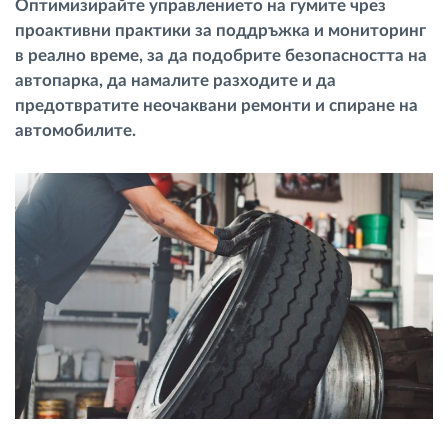
Оптимизирайте управлението на гумите чрез
Управление на горивото
проактивни практики за поддръжка и мониторинг
в реално време, за да подобрите безопасността на
Планиране на маршрути и мониторинг
автопарка, да намалите разходите и да
предотвратите неочаквани ремонти и спиране на
автомобилите.
Автоматична идентификация на шофьора
Разберете за всички функционалности
Как отговаряме на нуждите на всяка
флота
Калкулатор за спестявания