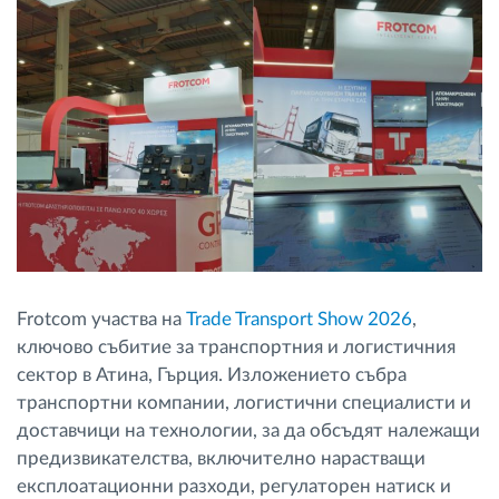
Управление на горивото
Планиране на маршрути и мониторинг
Автоматична идентификация на шофьора
Разберете за всички функционалности
Frotcom участва на
Trade Transport Show 2026
,
Как отговаряме на нуждите на всяка
ключово събитие за транспортния и логистичния
флота
сектор в Атина, Гърция. Изложението събра
транспортни компании, логистични специалисти и
Калкулатор за спестявания
доставчици на технологии, за да обсъдят належащи
предизвикателства, включително нарастващи
експлоатационни разходи, регулаторен натиск и