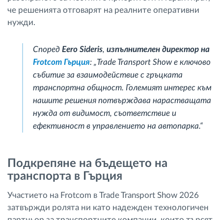
че решенията отговарят на реалните оперативни
нужди.
Според
Eero Sideris
,
изпълнителен директор на
Frotcom Гърция
: „Trade Transport Show е ключово
събитие за взаимодействие с гръцката
транспортна общност. Големият интерес към
нашите решения потвърждава нарастващата
нужда от видимост, съответствие и
ефективност в управлението на автопарка.“
Подкрепяне на бъдещето на
транспорта в Гърция
Участието на Frotcom в Trade Transport Show 2026
затвържди ролята ни като надежден технологичен
партньор за транспортните компании, които търсят