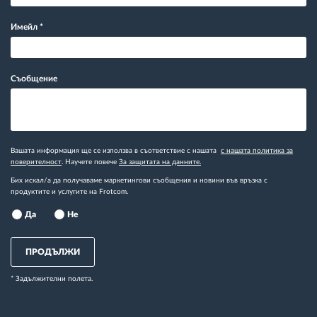
Имейл
*
Съобщение
Вашата информация ще се използва в съответствие с нашата
с нашата политика за
поверителност
. Научете повече
За защитата на данните.
Бих искал/а да получаваме маркетингови съобщения и новини във връзка с
продуктите и услугите на Frotcom.
Да
Не
ПРОДЪЛЖИ
* Задължителни полета.