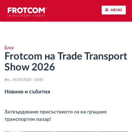
МЕНЮ
Проследяване на превозното средство и
наблюдение на датчиците
Блог
Frotcom на Trade Transport
Анализ на стила на шофиране
Show 2026
Наблюдение на времената за шофиране
Вт., 14/05/2026 - 10:00
Управление на работната сила
Новини и събития
Дистанционно сваляне на данни от тахограф
Затвърдяваме присъствието си на гръцкия
транспортен пазар!
Контрол на достъпа