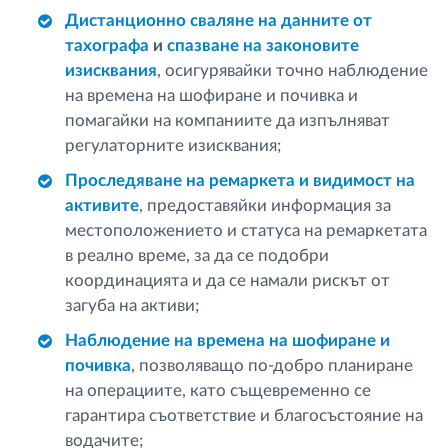
Дистанционно сваляне на данните от
тахографа
и
спазване на законовите
изисквания
, осигурявайки точно наблюдение
на времена на шофиране и почивка и
помагайки на компаниите да изпълняват
регулаторните изисквания;
Проследяване на ремаркета и видимост на
активите
, предоставяйки информация за
местоположението и статуса на ремаркетата
в реално време, за да се подобри
координацията и да се намали рискът от
загуба на активи;
Наблюдение на времена на шофиране и
почивка
, позволяващо по-добро планиране
на операциите, като същевременно се
гарантира съответствие и благосъстояние на
водачите;