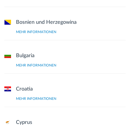
Route planning and monitoring
Bosnien und Herzegowina
Automatic driver identification
MEHR INFORMATIONEN
Entdecken Sie alle Funktionen
Bulgaria
MEHR INFORMATIONEN
How we solve each fleet activity needs
Croatia
Ersparnis Rechner
MEHR INFORMATIONEN
Cyprus