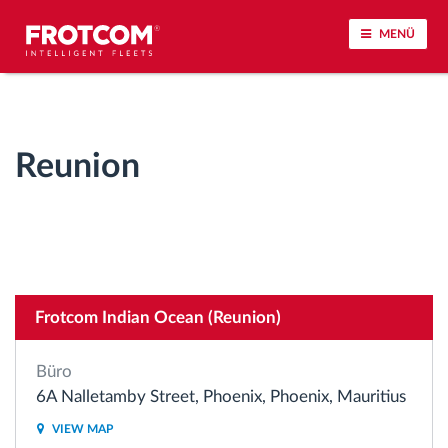
MENÜ
Vehicle tracking and sensor monitoring
Reunion
Driving behavior analysis
Driving times monitoring
Workforce management
Frotcom Indian Ocean (Reunion)
Remote Tacho Download
Büro
Access control
6A Nalletamby Street, Phoenix, Phoenix, Mauritius
VIEW MAP
Fuel management