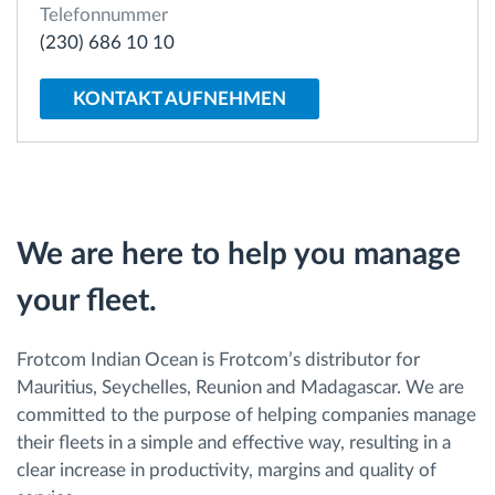
Telefonnummer
(230) 686 10 10
Route planning and monitoring
KONTAKT AUFNEHMEN
Automatic driver identification
Entdecken Sie alle Funktionen
We are here to help you manage
your fleet.
How we solve each fleet activity needs
Ersparnis Rechner
Frotcom Indian Ocean is Frotcom’s distributor for
Mauritius, Seychelles, Reunion and Madagascar. We are
committed to the purpose of helping companies manage
their fleets in a simple and effective way, resulting in a
clear increase in productivity, margins and quality of