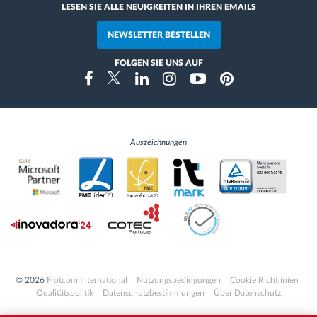
LESEN SIE ALLE NEUIGKEITEN IN IHREN EMAILS
NEWSLETTER BESTELLEN
FOLGEN SIE UNS AUF
Instragram
Facebook
Twitter
Linkedin
Youtube
Pinterest
Auszeichnungen
© 2026
Frotcom International
Nutzungsbedingungen
Cookie Richtlinien
Qualitätspolitik
Datenschutzbestimmungen
Über Datenschutz