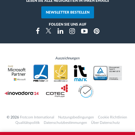
LESEN SIE ALLE NEUIGKEITEN IN IHREN EMAILS
NEWSLETTER BESTELLEN
FOLGEN SIE UNS AUF
Instragram
Facebook
Twitter
Linkedin
Youtube
Pinterest
Auszeichnungen
© 2026
Frotcom International
Nutzungsbedingungen
Cookie Richtlinien
Qualitätspolitik
Datenschutzbestimmungen
Über Datenschutz