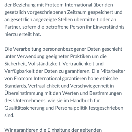
der Beziehung mit Frotcom International über den
gesetzlich vorgeschriebenen Zeitraum gespeichert und
Route planning and monitoring
an gesetzlich angezeigte Stellen übermittelt oder an
Partner, sofern die betroffene Person ihr Einverständnis
Automatic driver identification
hierzu erteilt hat.
Entdecken Sie alle Funktionen
Die Verarbeitung personenbezogener Daten geschieht
unter Verwendung geeigneter Praktiken um die
Sicherheit, Vollständigkeit, Vertraulichkeit und
Verfügbarkeit der Daten zu garantieren. Die Mitarbeiter
von Frotcom International garantieren hohe ethische
How we solve each fleet activity needs
Standards, Vertraulichkeit und Verschwiegenheit in
Übereinstimmung mit den Werten und Bestimmungen
Ersparnis Rechner
des Unternehmens, wie sie im Handbuch für
Qualitätssicherung und Personalpolitik festgeschrieben
sind.
Wir garantieren die Einhaltung der geltenden