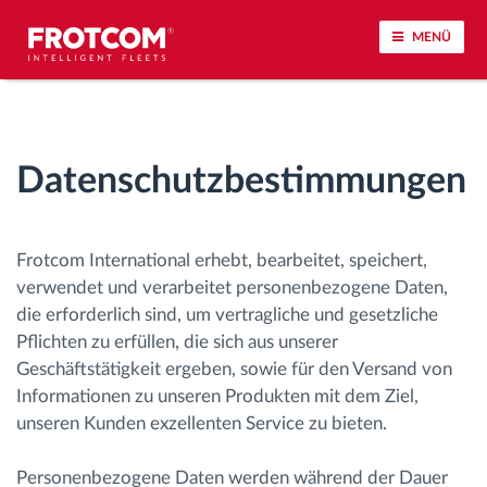
MENÜ
Vehicle tracking and sensor monitoring
Datenschutzbestimmungen
Driving behavior analysis
Driving times monitoring
Frotcom International erhebt, bearbeitet, speichert,
verwendet und verarbeitet personenbezogene Daten,
Workforce management
die erforderlich sind, um vertragliche und gesetzliche
Pflichten zu erfüllen, die sich aus unserer
Remote Tacho Download
Geschäftstätigkeit ergeben, sowie für den Versand von
Informationen zu unseren Produkten mit dem Ziel,
unseren Kunden exzellenten Service zu bieten.
Access control
Personenbezogene Daten werden während der Dauer
Fuel management