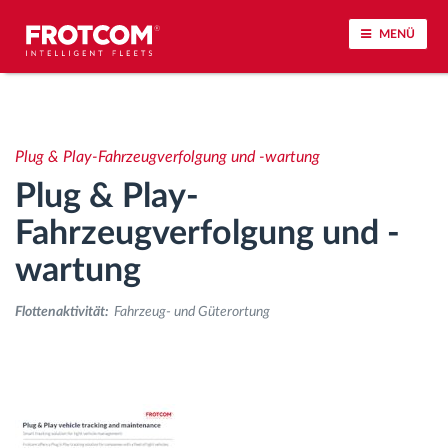
MENÜ
Vehicle tracking and sensor monitoring
Plug & Play-Fahrzeugverfolgung und -wartung
Driving behavior analysis
Plug & Play-
Driving times monitoring
Fahrzeugverfolgung und -
wartung
Workforce management
Flottenaktivität:
Fahrzeug- und Güterortung
Remote Tacho Download
Access control
Fuel management