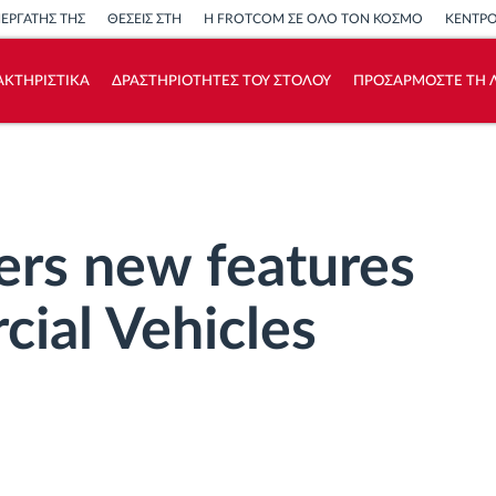
ΝΕΡΓΑΤΗΣ ΤΗΣ
ΘΕΣΕΙΣ ΣΤΗ
Η FROTCOM ΣΕ ΟΛΟ ΤΟΝ ΚΟΣΜΟ
ΚΕΝΤΡ
ΑΚΤΗΡΙΣΤΙΚΑ
ΔΡΑΣΤΗΡΙΟΤΗΤΕΣ ΤΟΥ ΣΤΟΛΟΥ
ΠΡΟΣΑΡΜΟΣΤΕ ΤΗ Λ
Πώς να λύσουμε τις ανάγκες των
δραστηριοτήτων του στόλου
Υπολογιστής εξοικονόμησης
ers new features
ial Vehicles