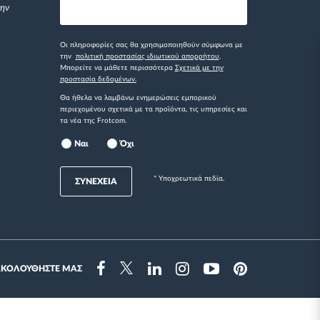
την
Οι πληροφορίες σας θα χρησιμοποιηθούν σύμφωνα με
την
πολιτική προστασίας ιδιωτικού απορρήτου
.
Μπορείτε να μάθετε περισσότερα
Σχετικά με την
προστασία δεδομένων.
Θα ήθελα να λαμβάνω ενημερώσεις εμπορικού
περιεχομένου σχετικά με τα προϊόντα, τις υπηρεσίες και
τα νέα της Frotcom.
Ναι
Όχι
* Yποχρεωτικά πεδία.
ΣΥΝΕΧΕΙΑ
ΑΚΟΛΟΥΘΗΣΤΕ ΜΑΣ
Instragram
Facebook
Twitter
Linkedin
Youtube
Pinterest