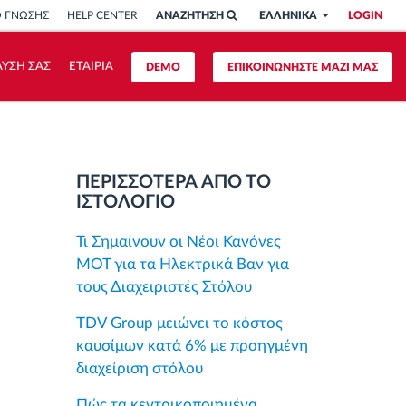
Ο ΓΝΩΣΗΣ
HELP CENTER
ΑΝΑΖΗΤΗΣΗ
ΕΛΛΗΝΙΚΑ
LOGIN
ΥΣΗ ΣΑΣ
ΕΤΑΙΡΙΑ
DEMO
ΕΠΙΚΟΙΝΩΝΗΣΤΕ ΜΑΖΙ ΜΑΣ
ΠΕΡΙΣΣΟΤΕΡΑ ΑΠΟ ΤΟ
ΙΣΤΟΛΟΓΙΟ
Τι Σημαίνουν οι Νέοι Κανόνες
MOT για τα Ηλεκτρικά Βαν για
τους Διαχειριστές Στόλου
TDV Group μειώνει το κόστος
καυσίμων κατά 6% με προηγμένη
διαχείριση στόλου
Πώς τα κεντρικοποιημένα