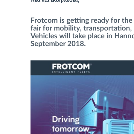
Νέα και εκδηλώσεις
Έλεγχος πρόσβασης
Frotcom is getting ready for the
Διαχείριση καυσίμου
fair for mobility, transportation
Vehicles will take place in Han
Σχεδιασμός και παρακολούθηση
September 2018.
διαδρομής
Αυτόματη αναγνώριση οδηγού
Ανακαλύψτε όλα τα χαρακτηριστικά