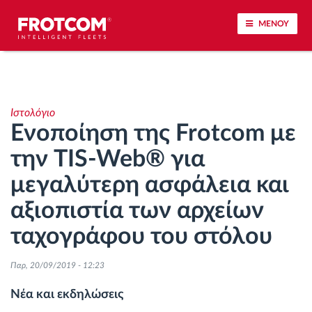
ΜΕΝΟΥ
Εντοπισμός οχημάτων και παρακολούθηση
αισθητήρων
Ιστολόγιο
Ενοποίηση της Frotcom με
Ανάλυση οδηγικής συμπεριφοράς
την TIS-Web® για
Παρακολούθηση του χρόνου οδήγησης
μεγαλύτερη ασφάλεια και
αξιοπιστία των αρχείων
Διαχείριση εργατικού δυναμικού
ταχογράφου του στόλου
Λήψη ταχογράφου από απόσταση
Παρ, 20/09/2019 - 12:23
Έλεγχος πρόσβασης
Νέα και εκδηλώσεις