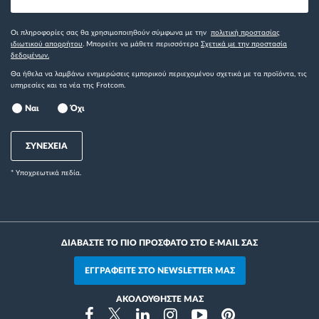
Οι πληροφορίες σας θα χρησιμοποιηθούν σύμφωνα με την
πολιτική προστασίας
ιδιωτικού απορρήτου
. Μπορείτε να μάθετε περισσότερα
Σχετικά με την προστασία
δεδομένων.
Θα ήθελα να λαμβάνω ενημερώσεις εμπορικού περιεχομένου σχετικά με τα προϊόντα, τις
υπηρεσίες και τα νέα της Frotcom.
Ναι
Όχι
ΣΥΝΕΧΕΙΑ
* Yποχρεωτικά πεδία.
ΔΙΑΒΑΣΤΕ ΤΟ ΠΙΟ ΠΡΟΣΦΑΤΟ ΣΤΟ E-MAIL ΣΑΣ
ΕΓΓΡΑΦΕΙΤΕ ΣΤΟ NEWSLETTER ΜΑΣ
ΑΚΟΛΟΥΘΗΣΤΕ ΜΑΣ