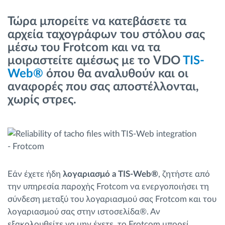
Διαχείριση καυσίμου
Τώρα μπορείτε να κατεβάσετε τα
αρχεία ταχογράφων του στόλου σας
Σχεδιασμός και παρακολούθηση διαδρομής
μέσω του Frotcom και να τα
μοιραστείτε αμέσως με το VDO
TIS-
Αυτόματη αναγνώριση οδηγού
Web®
όπου θα αναλυθούν και οι
αναφορές που σας αποστέλλονται,
Ανακαλύψτε όλα τα χαρακτηριστικά
χωρίς στρες.
Πώς να λύσουμε τις ανάγκες των
δραστηριοτήτων του στόλου
Εάν έχετε ήδη
λογαριασμό a TIS-Web®
, ζητήστε από
την υπηρεσία παροχής Frotcom να ενεργοποιήσει τη
Υπολογιστής εξοικονόμησης
σύνδεση μεταξύ του λογαριασμού σας Frotcom και του
λογαριασμού σας στην ιστοσελίδα®. Αν
εξακολουθείτε να μην έχετε, το Frotcom μπορεί