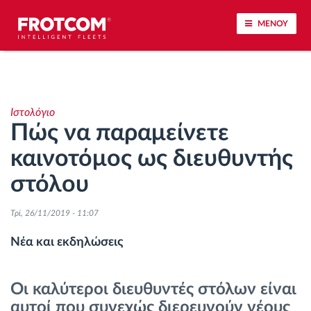
ΜΕΝΟΥ
Εντοπισμός οχημάτων και παρακολούθηση
αισθητήρων
Ιστολόγιο
Πώς να παραμείνετε
Ανάλυση οδηγικής συμπεριφοράς
καινοτόμος ως διευθυντής
Παρακολούθηση του χρόνου οδήγησης
στόλου
Διαχείριση εργατικού δυναμικού
Τρί, 26/11/2019 - 11:07
Νέα και εκδηλώσεις
Λήψη ταχογράφου από απόσταση
Οι καλύτεροι διευθυντές στόλων είναι
Έλεγχος πρόσβασης
αυτοί που συνεχώς διερευνούν νέους