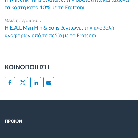
τα κόστη κατά 10% με τη Frotcom
Μελέτη Περίπτωσης
Η E.A.L Man Hin & Sons βελτιώνει την υποβολή
αναφορών από το πεδίο με το Frotcom
ΚΟΙΝΟΠΟΙΗΣΗ
ΠΡΟΙΟΝ