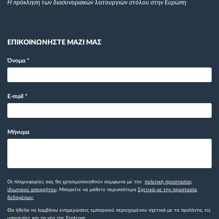
Η πρόκληση των διασυνοριακών λειτουργιών στόλου στην Ευρώπη
ΕΠΙΚΟΙΝΩΝΗΣΤΕ ΜΑΖΙ ΜΑΣ
Όνομα
*
E-mail
*
Μήνυμα
Οι πληροφορίες σας θα χρησιμοποιηθούν σύμφωνα με την
πολιτική προστασίας
ιδιωτικού απορρήτου
. Μπορείτε να μάθετε περισσότερα
Σχετικά με την προστασία
δεδομένων.
Θα ήθελα να λαμβάνω ενημερώσεις εμπορικού περιεχομένου σχετικά με τα προϊόντα, τις
υπηρεσίες και τα νέα της Frotcom.