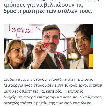
τρόπους για να βελτιώσουν τις
Διαχείριση καυσίμου
δραστηριότητές των στόλων τους.
Σχεδιασμός και παρακολούθηση διαδρομής
Αυτόματη αναγνώριση οδηγού
Ανακαλύψτε όλα τα χαρακτηριστικά
Πώς να λύσουμε τις ανάγκες των
δραστηριοτήτων του στόλου
Ως διαχειριστής στόλου, γνωρίζετε ότι η επιτυχής
λειτουργία ενός στόλου δεν είναι εύκολο έργο. απαιτεί
Υπολογιστής εξοικονόμησης
μεγάλες δεξιότητες και εμπειρία. Η επιτυχής
διαχείριση αφορά επίσης την καινοτομία. εξετάζοντας
συνεχώς τρόπους βελτίωσης των διαδικασιών και