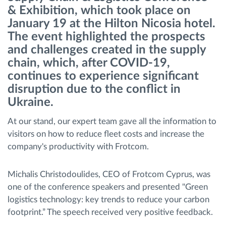
& Exhibition, which took place on
Διαχείριση καυσίμου
January 19 at the Hilton Nicosia hotel.
The event highlighted the prospects
Σχεδιασμός και παρακολούθηση διαδρομής
and challenges created in the supply
chain, which, after COVID-19,
Αυτόματη αναγνώριση οδηγού
continues to experience significant
disruption due to the conflict in
Ανακαλύψτε όλα τα χαρακτηριστικά
Ukraine.
At our stand, our expert team gave all the information to
visitors on how to reduce fleet costs and increase the
company's productivity with Frotcom.
Πώς να λύσουμε τις ανάγκες των
δραστηριοτήτων του στόλου
Michalis Christodoulides, CEO of Frotcom Cyprus, was
one of the conference speakers and presented "Green
Υπολογιστής εξοικονόμησης
logistics technology: key trends to reduce your carbon
footprint.” The speech received very positive feedback.