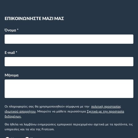
ΕΠΙΚΟΙΝΩΝΗΣΤΕ ΜΑΖΙ ΜΑΣ
Όνομα
*
E-mail
*
Μήνυμα
Οι πληροφορίες σας θα χρησιμοποιηθούν σύμφωνα με την
πολιτική προστασίας
ιδιωτικού απορρήτου
. Μπορείτε να μάθετε περισσότερα
Σχετικά με την προστασία
δεδομένων.
Θα ήθελα να λαμβάνω ενημερώσεις εμπορικού περιεχομένου σχετικά με τα προϊόντα, τις
υπηρεσίες και τα νέα της Frotcom.