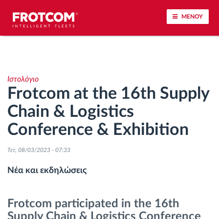
ΜΕΝΟΥ
Εντοπισμός οχημάτων και παρακολούθηση
αισθητήρων
Ιστολόγιο
Frotcom at the 16th Supply
Ανάλυση οδηγικής συμπεριφοράς
Chain & Logistics
Παρακολούθηση του χρόνου οδήγησης
Conference & Exhibition
Διαχείριση εργατικού δυναμικού
Τετ, 08/03/2023 - 07:33
Νέα και εκδηλώσεις
Λήψη ταχογράφου από απόσταση
Frotcom participated in the 16th
Έλεγχος πρόσβασης
Supply Chain & Logistics Conference