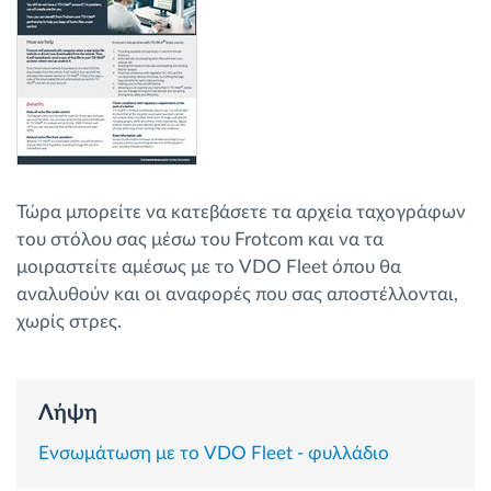
Διαχείριση καυσίμου
Σχεδιασμός και παρακολούθηση διαδρομής
Αυτόματη αναγνώριση οδηγού
Ανακαλύψτε όλα τα χαρακτηριστικά
Τώρα μπορείτε να κατεβάσετε τα αρχεία ταχογράφων
του στόλου σας μέσω του Frotcom και να τα
μοιραστείτε αμέσως με το VDO Fleet όπου θα
αναλυθούν και οι αναφορές που σας αποστέλλονται,
Πώς να λύσουμε τις ανάγκες των
χωρίς στρες.
δραστηριοτήτων του στόλου
Υπολογιστής εξοικονόμησης
Λήψη
Ενσωμάτωση με το VDO Fleet - φυλλάδιο