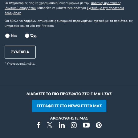
Οι πληροφορίες σας θα χρησιμοποιηθούν σύμφωνα με την
πολιτική προστασίας
ιδιωτικού απορρήτου
. Μπορείτε να μάθετε περισσότερα
Σχετικά με την προστασία
δεδομένων.
Θα ήθελα να λαμβάνω ενημερώσεις εμπορικού περιεχομένου σχετικά με τα προϊόντα, τις
υπηρεσίες και τα νέα της Frotcom.
Ναι
Όχι
ΣΥΝΕΧΕΙΑ
* Yποχρεωτικά πεδία.
ΔΙΑΒΑΣΤΕ ΤΟ ΠΙΟ ΠΡΟΣΦΑΤΟ ΣΤΟ E-MAIL ΣΑΣ
ΕΓΓΡΑΦΕΙΤΕ ΣΤΟ NEWSLETTER ΜΑΣ
ΑΚΟΛΟΥΘΗΣΤΕ ΜΑΣ
Instragram
Facebook
Twitter
Linkedin
Youtube
Pinterest