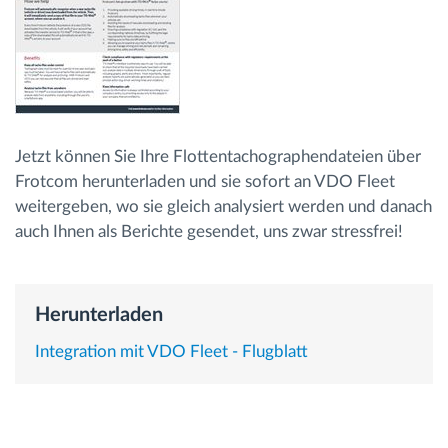
Route planning and monitoring
Automatic driver identification
Jetzt können Sie Ihre Flottentachographendateien über
Entdecken Sie alle Funktionen
Frotcom herunterladen und sie sofort an VDO Fleet
weitergeben, wo sie gleich analysiert werden und danach
auch Ihnen als Berichte gesendet, uns zwar stressfrei!
How we solve each fleet activity needs
Herunterladen
Ersparnis Rechner
Integration mit VDO Fleet - Flugblatt