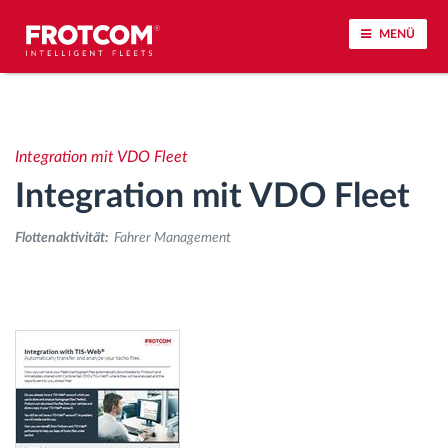
MENÜ
Vehicle tracking and sensor monitoring
Integration mit VDO Fleet
Driving behavior analysis
Integration mit VDO Fleet
Driving times monitoring
Flottenaktivität:
Fahrer Management
Workforce management
Remote Tacho Download
Access control
Fuel management