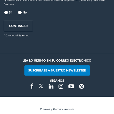
Quiero recibir comunicaciones de mercadotecnia sobre productos, servicios y noticias de
Frotcom.
Sí
No
CONTINUAR
* Campos obligatorios
LEA LO ÚLTIMO EN SU CORREO ELECTRÓNICO
SUSCRÍBASE A NUESTRO NEWSLETTER
SÍGANOS
Instragram
Facebook
Twitter
Linkedin
Youtube
Pinterest
Premios y Reconocimientos