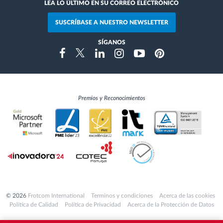
LEA LO ÚLTIMO EN SU CORREO ELECTRÓNICO
SUSCRÍBASE A NUESTRO NEWSLETTER
SÍGANOS
Instragram
Facebook
Twitter
Linkedin
Youtube
Pinterest
Premios y Reconocimientos
© 2026
Frotcom International
Terminos y condiciones
Acerca de las cookies
Política de Calidad
Política de Privacidad
Acerca de la Protección de Datos