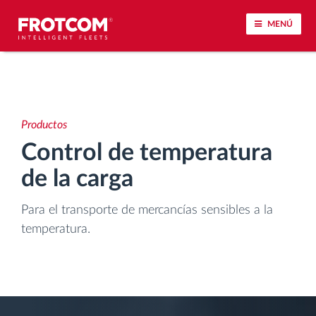
MENÚ
Seguimiento de vehículos y control de sensores
Análisis de la conducta en la conducción
Productos
Control de temperatura
Seguimiento del tiempo de conducción
de la carga
Gestión de plantilla
Para el transporte de mercancías sensibles a la
temperatura.
Descarga remota del tacógrafo
Control de acceso
Gestión de combustible