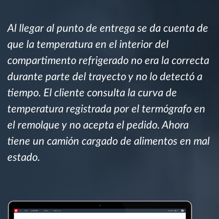
Planificación y seguimiento de rutas
Al llegar al punto de entrega se da cuenta de
que la temperatura en el interior del
Identificación automática del conductor
compartimento refrigerado no era la correcta
durante parte del trayecto y no lo detectó a
Descubrir todas las características
tiempo. El cliente consulta la curva de
temperatura registrada por el termógrafo en
el remolque y no acepta el pedido. Ahora
¿Cómo podemos ayudar en el control de la
tiene un camión cargado de alimentos en mal
actividad de su flota?
estado.
Calculadora de ahorro