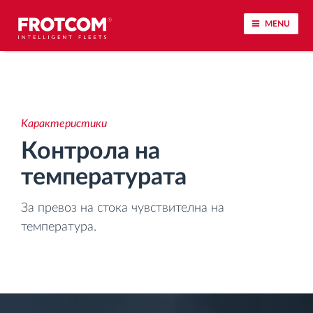
MENU
Лоцирање на возилото и сензорско следење
Анализа на возачкото однесување
Kарактеристики
Контрола на
Следење на времетраењето на возењето
температурата
Управување со работната сила
За превоз на стока чувствителна на
температура.
Далечинско преземање тахографски
датотеки
Контрола на пристап