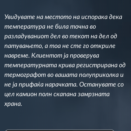
Управување со горивото
Увидувате на местото на испорака дека
Планирање и следење на рутите
температура не била точна во
разладуваниот дел во текот на дел од
Автоматска идентификација на возачите
патувањето, а тоа не сте го откриле
Откријте ги сите можности
навреме. Клиентот ја проверува
температурната крива регистрирана од
термографот во вашата полуприколка и
не ја прифаќа нарачката. Останувате со
Како ја решаваме
цел камион полн скапана замрзната
Калкулатор за заштеди
храна.