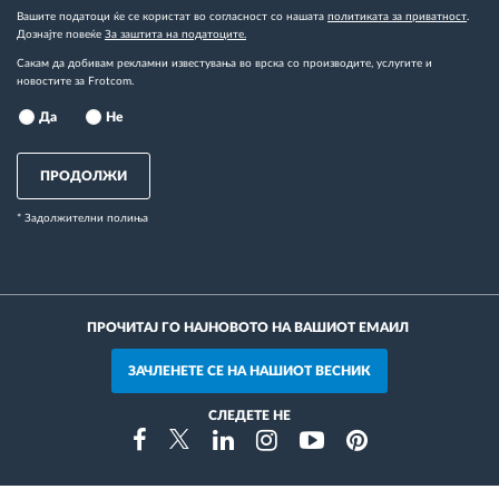
Вашите податоци ќе се користат во согласност со нашата
политиката за приватност
.
Дознајте повеќе
За заштита на податоците.
Сакам да добивам рекламни известувања во врска со производите, услугите и
новостите за Frotcom.
Да
Не
ПРОДОЛЖИ
* Задолжителни полиња
ПРОЧИТАЈ ГО НАЈНОВОТО НА ВАШИОТ ЕМАИЛ
ЗАЧЛЕНЕТЕ СЕ НА НАШИОТ ВЕСНИК
СЛЕДЕТЕ НЕ
Instragram
Facebook
Twitter
Linkedin
Youtube
Pinterest