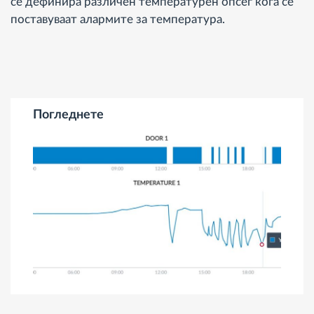
се дефинира различен температурен опсег кога се
поставуваат алармите за температура.
Погледнете