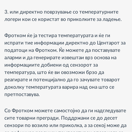
3. или директно поврзување со температурните
логери кои се користат во приколките за ладење.
Фротком ќе ја тестира температурата и ќе ги
испрати тие информации директно до Центарот за
податоци на Фротком. Ќе можете да поставувате
аларми и да генерирате извештаи врз основа на
информациите добиени од сензорот за
температура, што ќе ви овозможи брзо да
реагирате и потенцијално да го зачувате товарот
доколку температурата варира над она што се
претпоставува.
Со Фротком можете самостојно да ги надгледувате
сите товарни прегради. Поддржани се до десет
сензори по возило или приколка, а за секој може да