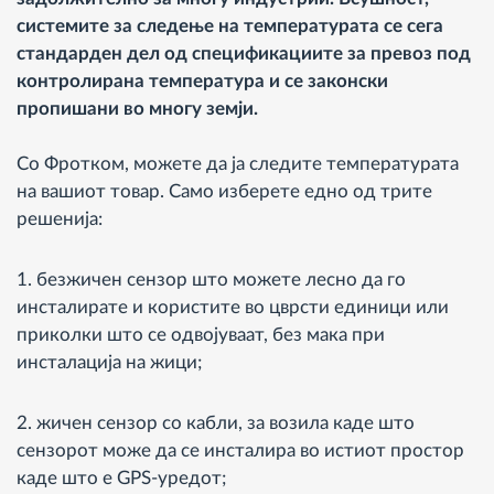
системите за следење на температурата се сега
стандарден дел од спецификациите за превоз под
контролирана температура и се законски
пропишани во многу земји.
Со Фротком, можете да ја следите температурата
на вашиот товар. Само изберете едно од трите
решенија:
1. безжичен сензор што можете лесно да го
инсталирате и користите во цврсти единици или
приколки што се одвојуваат, без мака при
инсталација на жици;
2. жичен сензор со кабли, за возила каде што
сензорот може да се инсталира во истиот простор
каде што е GPS-уредот;