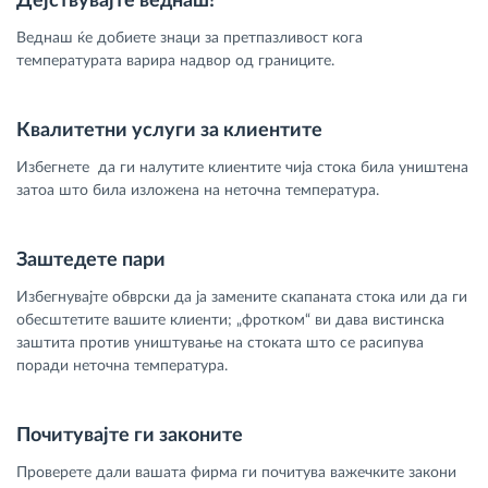
Дејствувајте веднаш!
Веднаш ќе добиете знаци за претпазливост кога
температурата варира надвор од границите.
Квалитетни услуги за клиентите
Избегнете да ги налутите клиентите чија стока била уништена
затоа што била изложена на неточна температура.
Заштедете пари
Избегнувајте обврски да ја замените скапаната стока или да ги
обесштетите вашите клиенти; „фротком“ ви дава вистинска
заштита против уништување на стоката што се расипува
поради неточна температура.
Почитувајте ги законите
Проверете дали вашата фирма ги почитува важечките закони