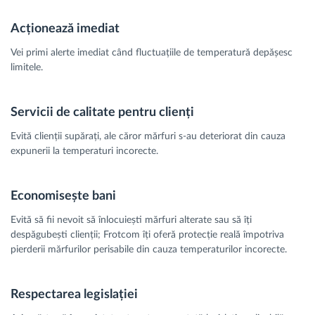
Acționează imediat
Vei primi alerte imediat când fluctuațiile de temperatură depășesc
limitele.
Servicii de calitate pentru clienți
Evită clienții supărați, ale căror mărfuri s-au deteriorat din cauza
expunerii la temperaturi incorecte.
Economisește bani
Evită să fii nevoit să înlocuiești mărfuri alterate sau să îți
despăgubești clienții; Frotcom îți oferă protecție reală împotriva
pierderii mărfurilor perisabile din cauza temperaturilor incorecte.
Respectarea legislației