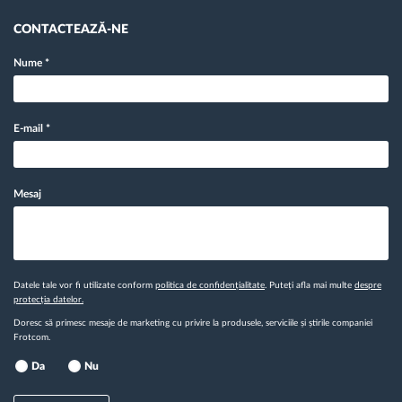
CONTACTEAZĂ-NE
Nume
*
E-mail
*
Mesaj
Datele tale vor fi utilizate conform
politica de confidențialitate
. Puteți afla mai multe
despre
protecția datelor.
Doresc să primesc mesaje de marketing cu privire la produsele, serviciile și știrile companiei
Frotcom.
Da
Nu