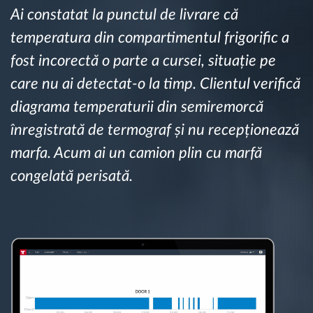
Ai constatat la punctul de livrare că
temperatura din compartimentul frigorific a
Planificarea și monitorizarea rutei
fost incorectă o parte a cursei, situație pe
Identificarea automată a șoferului
care nu ai detectat-o la timp. Clientul verifică
diagrama temperaturii din semiremorcă
Descopera toate facilitatile
înregistrată de termograf și nu recepționează
marfa. Acum ai un camion plin cu marfă
congelată perisată.
Cum satisfacem fiecare necesitate a flotei
Calculator de economii