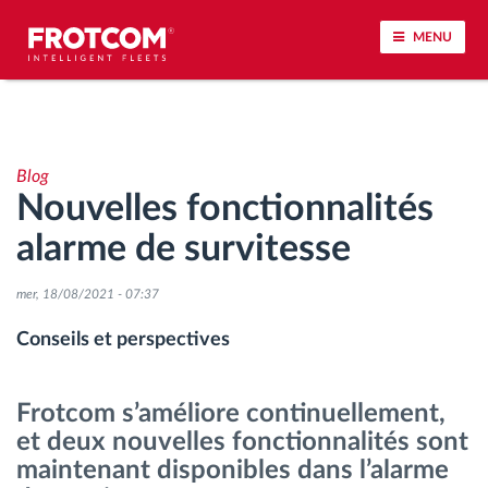
MENU
Géolocalisation de véhicule et surveillance par
capteur
Blog
Nouvelles fonctionnalités
Analyse du comportement de conduite
alarme de survitesse
Contrôle des temps de conduite
mer, 18/08/2021 - 07:37
Gestion de la main-d’œuvre
Conseils et perspectives
Téléchargement du tachygraphe à distance
Frotcom s’améliore continuellement,
et deux nouvelles fonctionnalités sont
Contrôle d'accès
maintenant disponibles dans l’alarme