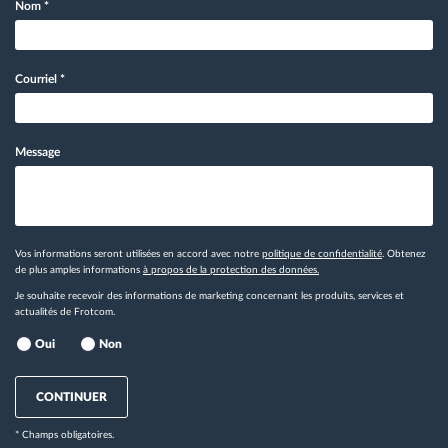
Nom
*
Courriel
*
Message
Vos informations seront utilisées en accord avec notre
politique de confidentialité
. Obtenez
de plus amples informations
à propos de la protection des données.
Je souhaite recevoir des informations de marketing concernant les produits, services et
actualités de Frotcom.
Oui
Non
CONTINUER
* Champs obligatoires.