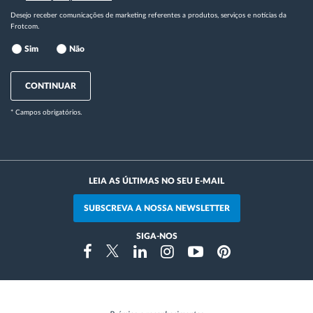
Desejo receber comunicações de marketing referentes a produtos, serviços e notícias da
Frotcom.
Sim
Não
CONTINUAR
* Campos obrigatórios.
LEIA AS ÚLTIMAS NO SEU E-MAIL
SUBSCREVA A NOSSA NEWSLETTER
SIGA-NOS
Instragram
Facebook
Twitter
Linkedin
Youtube
Pinterest