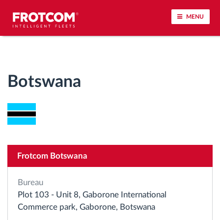
MENU
Géolocalisation de véhicule et surveillance par
capteur
Botswana
Analyse du comportement de conduite
Contrôle des temps de conduite
Gestion de la main-d’œuvre
Frotcom Botswana
Téléchargement du tachygraphe à distance
Bureau
Plot 103 - Unit 8, Gaborone International
Contrôle d'accès
Commerce park, Gaborone, Botswana