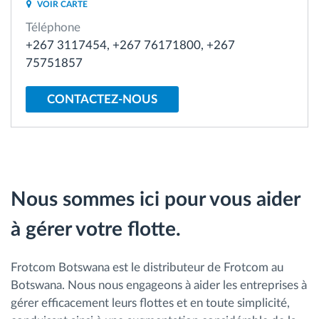
VOIR CARTE
Gestion de carburant
Téléphone
+267 3117454, +267 76171800, +267
Planification et suivi d'itinéraire
75751857
Identification automatique du conducteur
CONTACTEZ-NOUS
Découvrez toutes les caractéristiques
Nous sommes ici pour vous aider
Comment nous résolvons chaques besoins
à gérer votre flotte.
d'activité de flotte
Calculatrice d’économies
Frotcom Botswana est le distributeur de Frotcom au
Botswana. Nous nous engageons à aider les entreprises à
gérer efficacement leurs flottes et en toute simplicité,