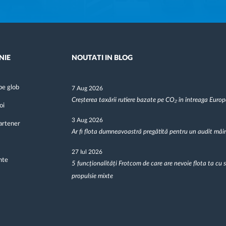
NIE
NOUTATI IN BLOG
pe glob
7 Aug 2026
Creșterea taxării rutiere bazate pe CO₂ în întreaga Euro
oi
3 Aug 2026
artener
Ar fi flota dumneavoastră pregătită pentru un audit mâi
27 Iul 2026
nte
5 funcționalități Frotcom de care are nevoie flota ta cu 
propulsie mixte