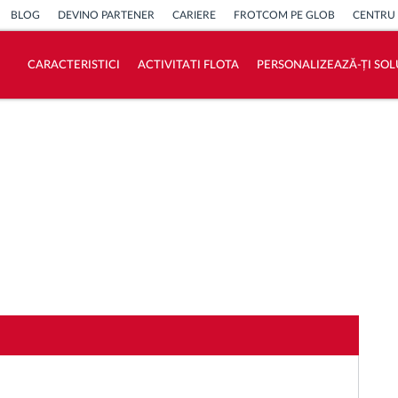
BLOG
DEVINO PARTENER
CARIERE
FROTCOM PE GLOB
CENTRU
CARACTERISTICI
ACTIVITATI FLOTA
PERSONALIZEAZĂ-ȚI SOL
Cum satisfacem fiecare necesitate a flotei
Calculator de economii