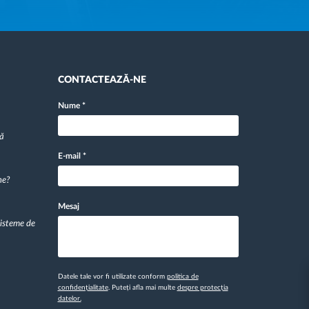
CONTACTEAZĂ-NE
Nume
*
pă
E-mail
*
ne?
Mesaj
sisteme de
Datele tale vor fi utilizate conform
politica de
confidențialitate
. Puteți afla mai multe
despre protecția
datelor.