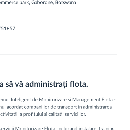
 Commerce park, Gaborone, Botswana
751857
 să vă administrați flota.
emul Inteligent de Monitorizare si Management Flota -
nul acordat companiilor de transport in administrarea
vitatii, a profitului si calitatii serviciilor.
vicii Monitorizare Flota, incluzand instalare, training