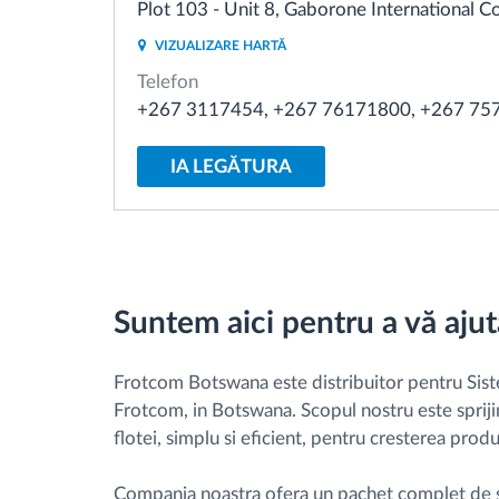
Plot 103 - Unit 8, Gaborone International
VIZUALIZARE HARTĂ
Managementul combustibilului
Telefon
+267 3117454, +267 76171800, +267 75
Planificarea și monitorizarea rutei
IA LEGĂTURA
Identificarea automată a șoferului
Descopera toate facilitatile
Suntem aici pentru a vă ajuta
Frotcom Botswana este distribuitor pentru Sist
Frotcom, in Botswana. Scopul nostru este spriji
flotei, simplu si eficient, pentru cresterea producti
Compania noastra ofera un pachet complet de ser