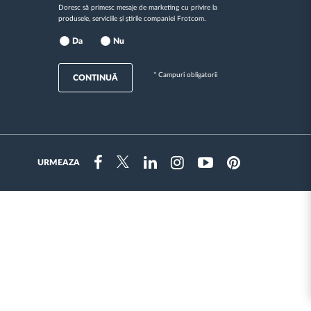
Doresc să primesc mesaje de marketing cu privire la
produsele, serviciile și știrile companiei Frotcom.
Da
Nu
* Campuri obligatorii
CONTINUĂ
URMEAZA
Instragram
Facebook
Twitter
Linkedin
Youtube
Pinterest