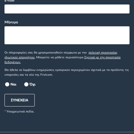
E-mail
*
Μήνυμα
Οι πληροφορίες σας θα χρησιμοποιηθούν σύμφωνα με την
πολιτική προστασίας
ιδιωτικού απορρήτου
. Μπορείτε να μάθετε περισσότερα
Σχετικά με την προστασία
δεδομένων.
Θα ήθελα να λαμβάνω ενημερώσεις εμπορικού περιεχομένου σχετικά με τα προϊόντα, τις
υπηρεσίες και τα νέα της Frotcom.
Ναι
Όχι
ΣΥΝΕΧΕΙΑ
* Yποχρεωτικά πεδία.