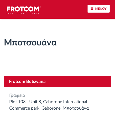
ΜΕΝΟΥ
Εντοπισμός οχημάτων και παρακολούθηση
αισθητήρων
Μποτσουάνα
Ανάλυση οδηγικής συμπεριφοράς
Παρακολούθηση του χρόνου οδήγησης
Διαχείριση εργατικού δυναμικού
Frotcom Botswana
Λήψη ταχογράφου από απόσταση
Γραφείο
Plot 103 - Unit 8, Gaborone International
Έλεγχος πρόσβασης
Commerce park, Gaborone, Μποτσουάνα