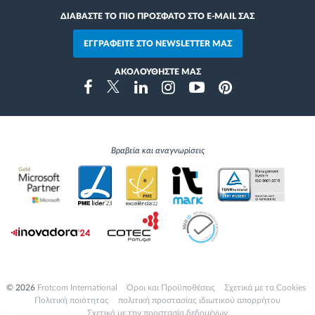
ΔΙΑΒΑΣΤΕ ΤΟ ΠΙΟ ΠΡΟΣΦΑΤΟ ΣΤΟ E-MAIL ΣΑΣ
ΕΓΓΡΑΦΕΙΤΕ ΣΤΟ NEWSLETTER ΜΑΣ
ΑΚΟΛΟΥΘΗΣΤΕ ΜΑΣ
Instragram
Facebook
Twitter
Linkedin
Youtube
Pinterest
Βραβεία και αναγνωρίσεις
© 2026
Frotcom International
Όροι και Προϋποθέσεις
Σχετικά με τα Cookies
Πολιτική ποιότητας
πολιτική προστασίας ιδιωτικού απορρήτου
Σχετικά με την προστασία δεδομένων