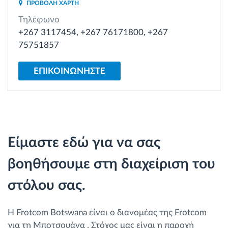
ΠΡΟΒΟΛΗ ΧΑΡΤΗ
Διαχείριση καυσίμου
Τηλέφωνο
+267 3117454, +267 76171800, +267
Σχεδιασμός και παρακολούθηση διαδρομής
75751857
Αυτόματη αναγνώριση οδηγού
ΕΠΙΚΟΙΝΩΝΗΣΤΕ
Ανακαλύψτε όλα τα χαρακτηριστικά
Είμαστε εδώ για να σας
Πώς να λύσουμε τις ανάγκες των
βοηθήσουμε στη διαχείριση του
δραστηριοτήτων του στόλου
στόλου σας.
Υπολογιστής εξοικονόμησης
Η Frotcom Botswana είναι ο διανομέας της Frotcom
για τη Μποτσουάνα . Στόχος μας είναι η παροχή