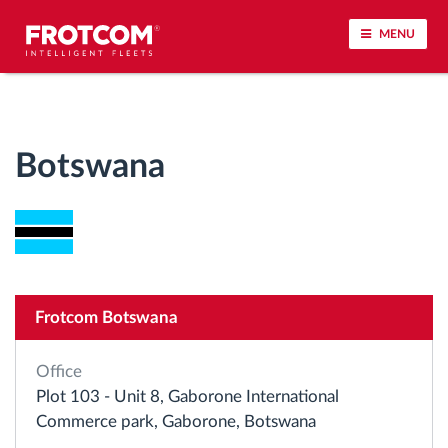
MENU
Voertuigtracking en sensorbewaking
Botswana
Rijgedrag analyse
Controle van rijtijden
Personeelsbeheer
Frotcom Botswana
Downloaden van tachograaf op afstand
Office
Toegangsbeheer
Plot 103 - Unit 8, Gaborone International
Commerce park, Gaborone, Botswana
Brandstofbeheer