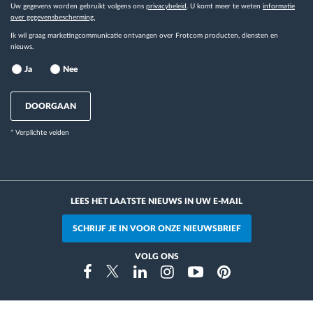
Uw gegevens worden gebruikt volgens ons
privacybeleid
. U komt meer te weten
informatie
over gegevensbescherming.
Ik wil graag marketingcommunicatie ontvangen over Frotcom producten, diensten en
nieuws.
Ja
Nee
DOORGAAN
* Verplichte velden
LEES HET LAATSTE NIEUWS IN UW E-MAIL
SCHRIJF JE IN VOOR ONZE NIEUWSBRIEF
VOLG ONS
Instragram
Facebook
Twitter
Linkedin
Youtube
Pinterest