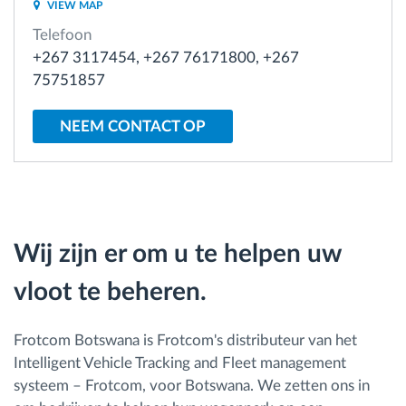
VIEW MAP
Telefoon
Routeplanning en -monitoring
+267 3117454, +267 76171800, +267
75751857
Automatische bestuurdersidentificatie
NEEM CONTACT OP
Ontdek alle functies
Hoe we de noden van elke vlootactiviteit
Wij zijn er om u te helpen uw
oplossen
vloot te beheren.
Besparingscalculator
Frotcom Botswana is Frotcom's distributeur van het
Intelligent Vehicle Tracking and Fleet management
systeem – Frotcom, voor Botswana. We zetten ons in