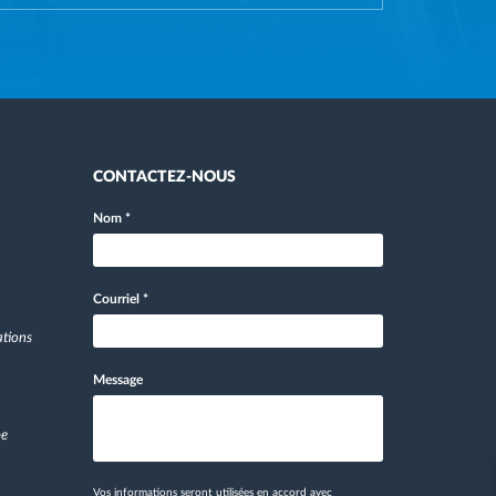
CONTACTEZ-NOUS
Nom
*
Courriel
*
ations
Message
pe
Vos informations seront utilisées en accord avec