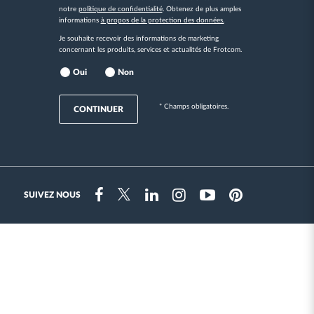
notre
politique de confidentialité
. Obtenez de plus amples
informations
à propos de la protection des données.
Je souhaite recevoir des informations de marketing
concernant les produits, services et actualités de Frotcom.
Oui
Non
* Champs obligatoires.
CONTINUER
SUIVEZ NOUS
Instragram
Facebook
Twitter
Linkedin
Youtube
Pinterest