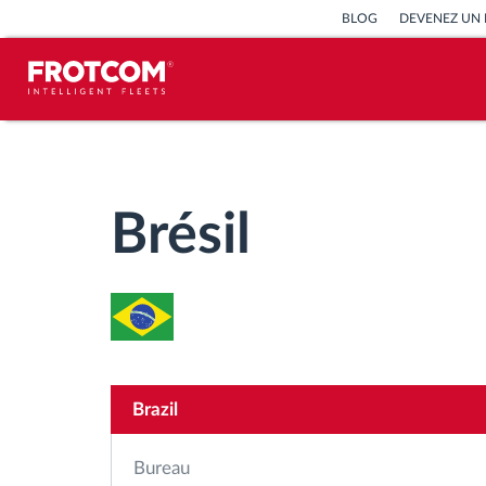
BLOG
DEVENEZ UN 
Géolocalisation de véhicule et
surveillance par capteur
Brésil
Analyse du comportement de
conduite
Contrôle des temps de conduite
Gestion de la main-d’œuvre
Brazil
Téléchargement du tachygraphe à
Bureau
distance