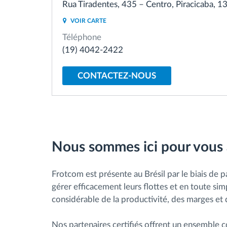
Rua Tiradentes, 435 – Centro, Piracicaba, 1
VOIR CARTE
Contrôle d'accès
Téléphone
(19) 4042-2422
Gestion de carburant
CONTACTEZ-NOUS
Planification et suivi d'itinéraire
Identification automatique du
conducteur
Nous sommes ici pour vous ai
Découvrez toutes les caractéristiques
Frotcom est présente au Brésil par le biais de pa
gérer efficacement leurs flottes et en toute sim
considérable de la productivité, des marges et d
Nos partenaires certifiés offrent un ensemble co