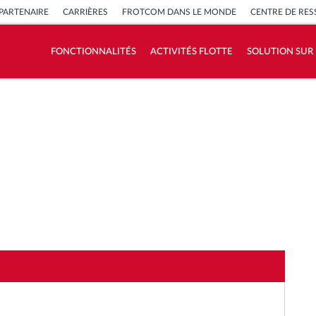
PARTENAIRE
CARRIÈRES
FROTCOM DANS LE MONDE
CENTRE DE RE
FONCTIONNALITÉS
ACTIVITÉS FLOTTE
SOLUTION SUR
Comment nous résolvons chaques besoins
d'activité de flotte
Calculatrice d’économies