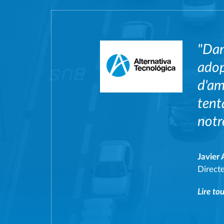
"Dan
adop
d'am
tent
notre
Javier 
Direct
Lire tou