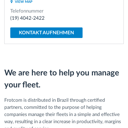
VIEW MAP
Telefonnummer
Route planning and monitoring
(19) 4042-2422
Automatic driver identification
KONTAKT AUFNEHMEN
Entdecken Sie alle Funktionen
We are here to help you manage
How we solve each fleet activity needs
your fleet.
Ersparnis Rechner
Frotcom is distributed in Brazil through certified
partners, committed to the purpose of helping
companies manage their fleets in a simple and effective
way, resulting in a clear increase in productivity, margins