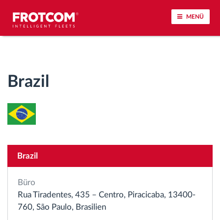
MENÜ
Vehicle tracking and sensor monitoring
Brazil
Driving behavior analysis
Driving times monitoring
Workforce management
Brazil
Remote Tacho Download
Büro
Access control
Rua Tiradentes, 435 – Centro, Piracicaba, 13400-
760, São Paulo, Brasilien
Fuel management