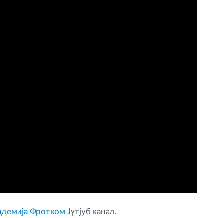
адемија Фротком
Јутјуб канал.