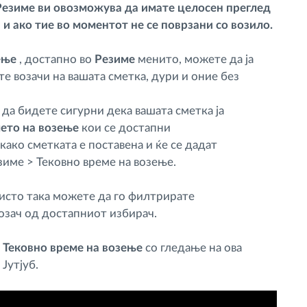
Резиме ви овозможува да имате целосен преглед
 и ако тие во моментот не се поврзани со возило.
ење
, достапно во
Резиме
менито, можете да ја
те возачи на вашата сметка, дури и оние без
а да бидете сигурни дека вашата сметка ја
ето на возење
кои се достапни
ткако сметката е поставена и ќе се дадат
зиме > Тековно време на возење.
 исто така можете да го филтрирате
озач од достапниот избирач.
а
Тековно време на возење
со гледање на ова
Јутјуб.