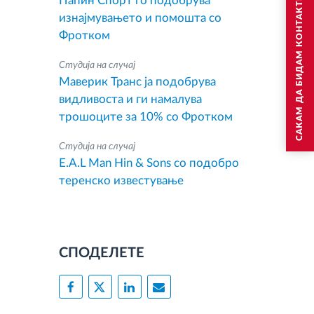
САКАМ ДА БИДАМ КОНТАКТИРАН
Папин Спорт го подобрува
изнајмувањето и помошта со
Фротком
Студија на случај
Маверик Транс ја подобрува
видливоста и ги намалува
трошоците за 10% со Фротком
Студија на случај
E.A.L Man Hin & Sons со подобро
теренско известување
СПОДЕЛЕТЕ