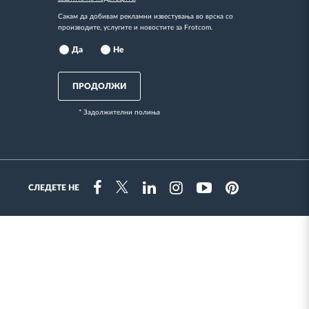
Сакам да добивам рекламни известувања во врска со
производите, услугите и новостите за Frotcom.
Да
Не
ПРОДОЛЖИ
* Задолжителни полиња
СЛЕДЕТЕ НЕ
Instragram
Facebook
Twitter
Linkedin
Youtube
Pinterest