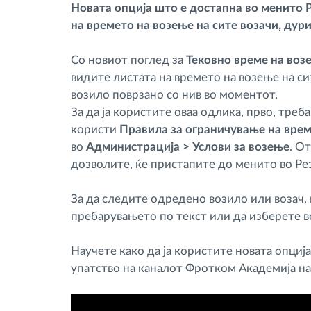
Новата опција што е достапна во менито 
на времето на возење на сите возачи, дури
Контрола на пристап
Со новиот поглед за
Тековно време на воз
Управување со горивото
видите листата на времето на возење на си
возило поврзано со нив во моментот.
За да ја користите оваа одлика, прво, треб
Планирање и следење на рутите
користи
Правила за ограничување на врем
во
Администрација > Услови за возење
. О
Автоматска идентификација на
дозволите, ќе пристапите до менито во Ре
возачите
За да следите одредено возило или возач,
Откријте ги сите можности
пребарувањето по текст или да изберете в
Научете како да ја користите новата опциј
упатство на каналот Фротком Академија на 