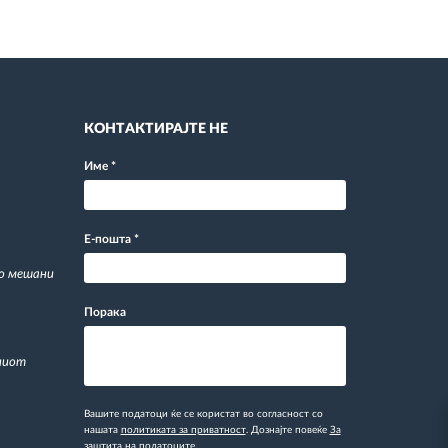
КОНТАКТИРАЈТЕ НЕ
Име
*
Е-пошта
*
со мешани
Порака
ниот
Вашите податоци ќе се користат во согласност со
нашата
политиката за приватност
. Дознајте повеќе
За
заштита на податоците.