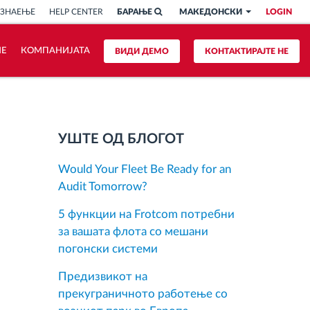
 ЗНАЕЊЕ
HELP CENTER
БАРАЊЕ
МАКЕДОНСКИ
LOGIN
ИЕ
КОМПАНИЈАТА
ВИДИ ДЕМО
КОНТАКТИРАЈТЕ НЕ
УШТЕ ОД БЛОГОТ
Would Your Fleet Be Ready for an
Audit Tomorrow?
5 функции на Frotcom потребни
за вашата флота со мешани
погонски системи
Предизвикот на
прекуграничното работење со