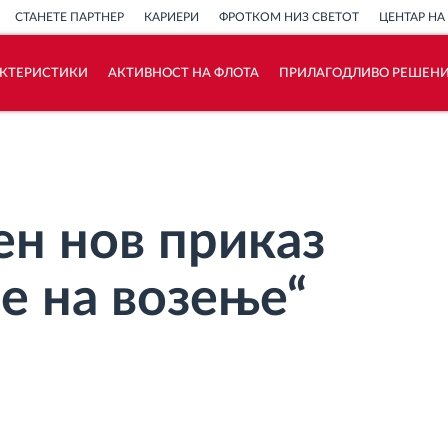
СТАНЕТЕ ПАРТНЕР
КАРИЕРИ
ФРОТКОМ НИЗ СВЕТОТ
ЦЕНТАР НА
АКТЕРИСТИКИ
АКТИВНОСТ НА ФЛОТА
ПРИЛАГОДЛИВО РЕШЕН
Како ја решаваме
Калкулатор за заштеди
ен нов приказ
е на возење“