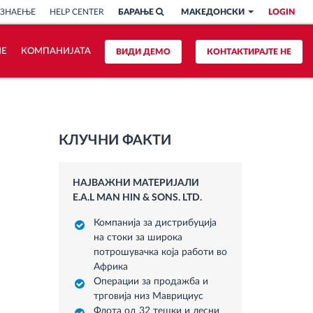
 ЗНАЕЊЕ
HELP CENTER
БАРАЊЕ
МАКЕДОНСКИ
LOGIN
ИЕ
КОМПАНИЈАТА
ВИДИ ДЕМО
КОНТАКТИРАЈТЕ НЕ
КЛУЧНИ ФАКТИ
НАЈВАЖНИ МАТЕРИЈАЛИ
E.A.L MAN HIN & SONS. LTD.
Компанија за дистрибуција
на стоки за широка
потрошувачка која работи во
Африка
Операции за продажба и
трговија низ Маврициус
Флота од 32 тешки и лесни