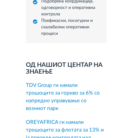
Подобрена координација,
одговорност и оперативна
контрола
Поефикасни, посигурни и
скалабилни оперативни
процеси
ОД НАШИОТ ЦЕНТАР НА
ЗНАЕЊЕ
TDV Group ги намали
трошоците за гориво за 6% со
напредно управување со
возниот парк
OREYAFRICA ги намали
трошоците за флотата за 13% и
ја презеде контролата над