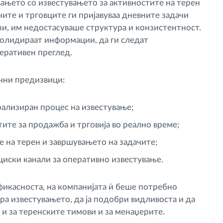
ањето со известувањето за активностите на терен
ите и трговците ги пријавуваа дневните задачи
зи, им недостасуваше структура и конзистентност.
олидираат информации, да ги следат
еративен преглед.
чни предизвици:
ализиран процес на известување;
ите за продажба и трговија во реално време;
 на терен и завршувањето на задачите;
иски канали за оперативно известување.
ефикасноста, на компанијата ѝ беше потребно
а известувањето, да ја подобри видливоста и да
и за теренските тимови и за менаџерите.