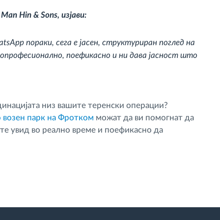
Man Hin & Sons, изјави:
sApp пораки, сега е јасен, структуриран поглед на
опрофесионално, поефикасно и ни дава јасност што
динацијата низ вашите теренски операции?
о возен парк на Фротком
можат да ви помогнат да
те увид во реално време и поефикасно да