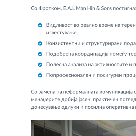
Со Фротком, E.A.L Man Hin & Sons постигн
Видливост во реално време на тере
известување;
Конзистентни и структурирани подат
Подобрена координација помеѓу тер
Полесна анализа на активностите и
Попрофесионален и посигурен процес
Со замена на неформалната комуникација 
менаџерите добија јасен, практичен погл
донесување одлуки и посилна оперативна 