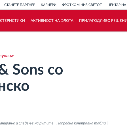
СТАНЕТЕ ПАРТНЕР
КАРИЕРИ
ФРОТКОМ НИЗ СВЕТОТ
ЦЕНТАР НА
АКТЕРИСТИКИ
АКТИВНОСТ НА ФЛОТА
ПРИЛАГОДЛИВО РЕШЕН
Како ја решаваме
Калкулатор за заштеди
стување
 & Sons со
нско
анирање и следење на рутите | Напредна контролна табла |