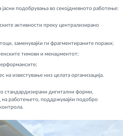
аа јасни подобрувања во секојдневното работење:
нските активности преку централизирано
оци, заменувајќи ги фрагментираните пораки;
енските тимови и менаџментот;
 перформансите;
 на известување низ целата организација.
со стандардизирани дигитални форми,
ед на работењето, поддржувајќи подобро
контрола.