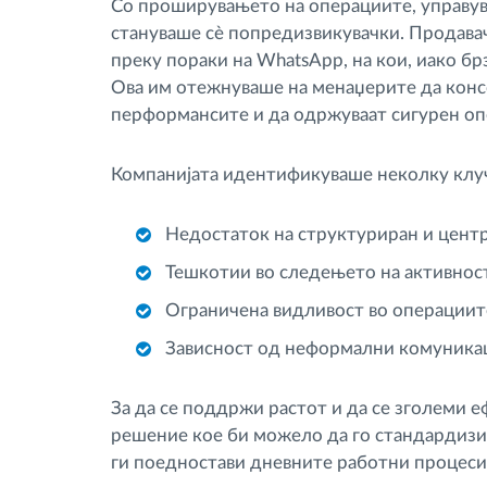
Со проширувањето на операциите, управув
стануваше сè попредизвикувачки. Продавач
преку пораки на WhatsApp, на кои, иако бр
Ова им отежнуваше на менаџерите да конс
перформансите и да одржуваат сигурен оп
Компанијата идентификуваше неколку клу
Недостаток на структуриран и центр
Тешкотии во следењето на активност
Ограничена видливост во операциите
Зависност од неформални комуникац
За да се поддржи растот и да се зголеми 
решение кое би можело да го стандардизир
ги поедностави дневните работни процеси 