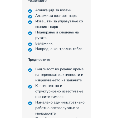
Решението
Апликација за возачи
Аларми за возниот парк
Извештаи за управување со
возниот парк
Планирање и следење на
рутата
Бележник
Напредна контролна табла
Предностите
Видливост во реално време
на теренските активности и
извршувањето на задачите
Конзистентно и
структурирано известување
низ сите тимови
Намалено административно
работно оптоварување за
менаџерите