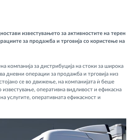
едностави известувањето за активностите на терен
ерациите за продажба и трговија со користење на
ена компанија за дистрибуција на стоки за широка
а дневни операции за продажба и трговија низ
стојано се во движење, на компанијата ѝ беше
 известување, оперативна видливост и ефикасна
на услугите, оперативната ефикасност и