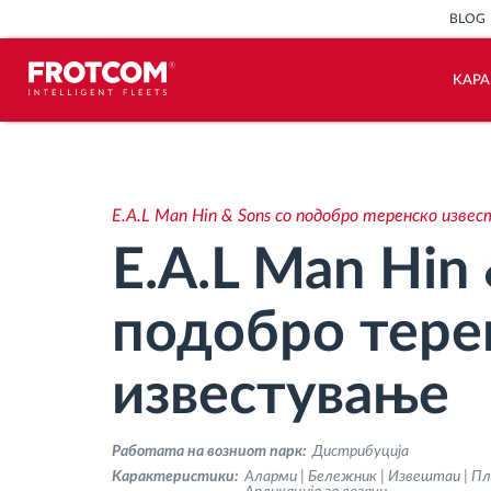
BLOG
KАР
Лоцирање на возилото и сензорско
следење
E.A.L Man Hin & Sons со подобро теренско изве
Анализа на возачкото однесување
E.A.L Man Hin
Следење на времетраењето на
подобро тере
возењето
известување
Управување со работната сила
Работата на возниот парк:
Дистрибуција
Далечинско преземање
Kарактеристики:
Аларми | Бележник | Извештаи | Пл
тахографски датотеки