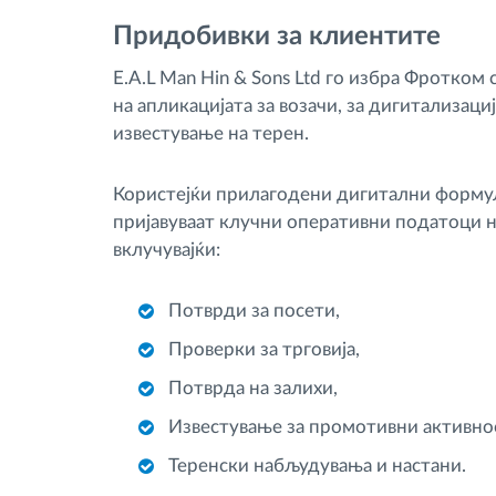
Придобивки за клиентите
E.A.L Man Hin & Sons Ltd го избра Фротко
на апликацијата за возачи, за дигитализаци
известување на терен.
Користејќи прилагодени дигитални формул
пријавуваат клучни оперативни податоци н
вклучувајќи:
Потврди за посети,
Проверки за трговија,
Потврда на залихи,
Известување за промотивни активно
Теренски набљудувања и настани.