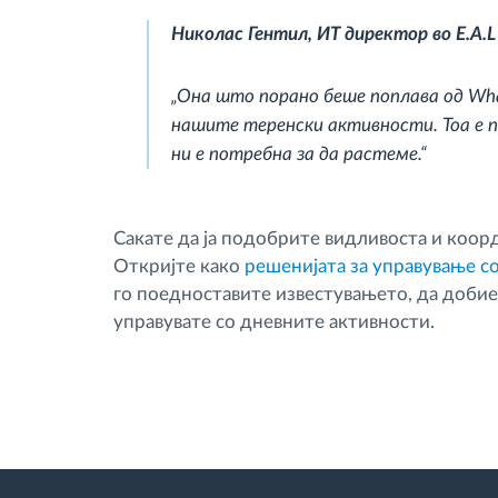
Николас Гентил, ИТ директор во E.A.L 
„Она што порано беше поплава од What
нашите теренски активности. Тоа е п
ни е потребна за да растеме.“
Сакате да ја подобрите видливоста и коор
Откријте како
решенијата за управување с
го поедноставите известувањето, да добие
управувате со дневните активности.