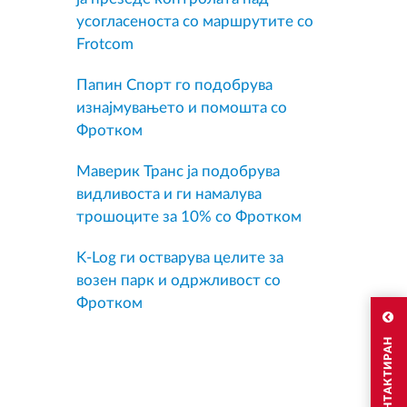
усогласеноста со маршрутите со
Frotcom
Папин Спорт го подобрува
изнајмувањето и помошта со
Фротком
Маверик Транс ја подобрува
видливоста и ги намалува
трошоците за 10% со Фротком
K-Log ги остварува целите за
возен парк и одржливост со
Фротком