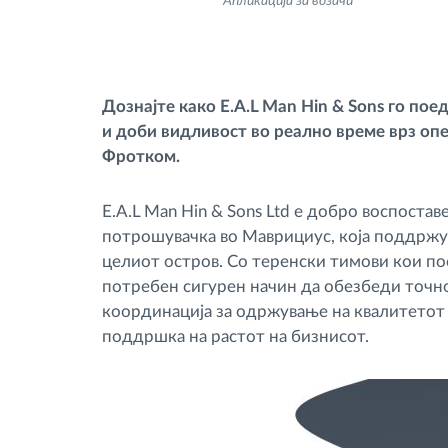
Апликација за возачи
Контрола на пристап
Дознајте како E.A.L Man Hin & Sons го по
Управување со горивото
и доби видливост во реално време врз оп
Фротком.
Планирање и следење на рутите
E.A.L Man Hin & Sons Ltd е добро воспостав
Автоматска идентификација на
потрошувачка во Маврициус, која поддржув
возачите
целиот остров. Со теренски тимови кои по
потребен сигурен начин да обезбеди точно
Откријте ги сите можности
координација за одржување на квалитетот 
поддршка на растот на бизнисот.