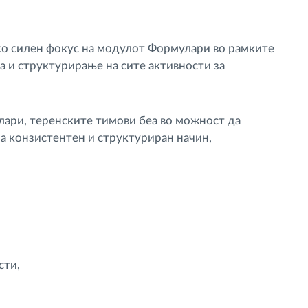
м со силен фокус на модулот Формулари во рамките
ја и структурирање на сите активности за
ари, теренските тимови беа во можност да
а конзистентен и структуриран начин,
сти,