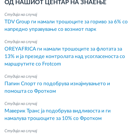
ОД НАШИОТ ЦЕНТАР НА ЗНАЕЊЕ
Студија на случај
TDV Group ги намали трошоците за гориво за 6% со
напредно управување со возниот парк
Студија на случај
OREYAFRICA ги намали трошоците за флотата за
13% и ја презеде контролата над усогласеноста со
маршрутите со Frotcom
Студија на случај
Папин Спорт го подобрува изнајмувањето и
помошта со Фротком
Студија на случај
Маверик Транс ја подобрува видливоста и ги
намалува трошоците за 10% со Фротком
Студија на случај