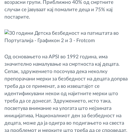
возрасни групи. Приближно 40% од смртните
случаи се јавуваат кај помалите деца и 75% кај
постарите.
Од основањето на APSI во 1992 година, има
значително намалување на смртноста кај децата.
Сепак, здружението посочува дека неколку
препорачани мерки за безбедност на децата допрва
треба да се применат, а во извештајот се
идентификувани некои од најитните мерки што
треба да се донесат. Здружението, исто така,
посветува внимание на улогата што нејзината
иницијатива, Националниот ден за безбедност на
децата, може да ја одигра во подигањето на свеста
за проблемот и мерките што треба да се спроведат.