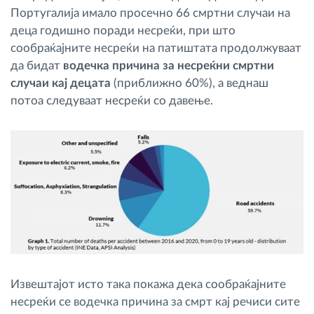
Португалија имало просечно 66 смртни случаи на
деца годишно поради несреќи, при што
сообраќајните несреќи на патиштата продолжуваат
да бидат
водечка причина за несреќни смртни
случаи кај децата
(приближно 60%), а веднаш
потоа следуваат несреќи со давење.
Извештајот исто така покажа дека сообраќајните
несреќи се водечка причина за смрт кај речиси сите