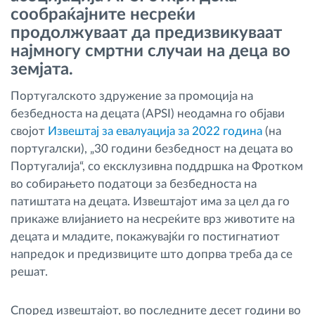
сообраќајните несреќи
Управување со горивото
продолжуваат да предизвикуваат
најмногу смртни случаи на деца во
Планирање и следење на рутите
земјата.
Автоматска идентификација на возачите
Португалското здружение за промоција на
безбедноста на децата (APSI) неодамна го објави
својот
Откријте ги сите можности
Извештај за евалуација за 2022 година
(на
португалски), „30 години безбедност на децата во
Португалија“, со ексклузивна поддршка на Фротком
во собирањето податоци за безбедноста на
патиштата на децата. Извештајот има за цел да го
Како ја решаваме
прикаже влијанието на несреќите врз животите на
децата и младите, покажувајќи го постигнатиот
Калкулатор за заштеди
напредок и предизвиците што допрва треба да се
решат.
Според извештајот, во последните десет години во