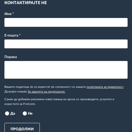
КОНТАКТИРАЈТЕ НЕ
Име
*
Е-пошта
*
Порака
Вашите податоци ќе се користат во согласност со нашата
политиката за приватност
.
Дознајте повеќе
За заштита на податоците.
Сакам да добивам рекламни известувања во врска со производите, услугите и
новостите за Frotcom.
Да
Не
ПРОДОЛЖИ