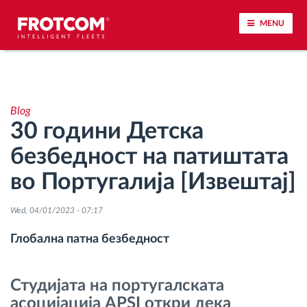
MENU
Лоцирање на возилото и сензорско следење
Blog
Анализа на возачкото однесување
30 години Детска
безбедност на патиштата
Следење на времетраењето на возењето
во Португалија [Извештај]
Управување со работната сила
Wed, 04/01/2023 - 07:17
Далечинско преземање тахографски
Глобална патна безбедност
датотеки
Студијата на португалската
Контрола на пристап
асоцијација APSI откри дека