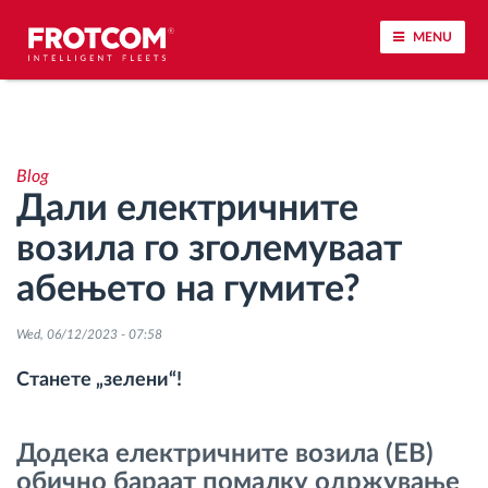
MENU
Лоцирање на возилото и сензорско следење
Blog
Анализа на возачкото однесување
Дали електричните
возила го зголемуваат
Следење на времетраењето на возењето
абењето на гумите?
Управување со работната сила
Wed, 06/12/2023 - 07:58
Далечинско преземање тахографски
Станете „зелени“!
датотеки
Додека електричните возила (ЕВ)
Контрола на пристап
обично бараат помалку одржување