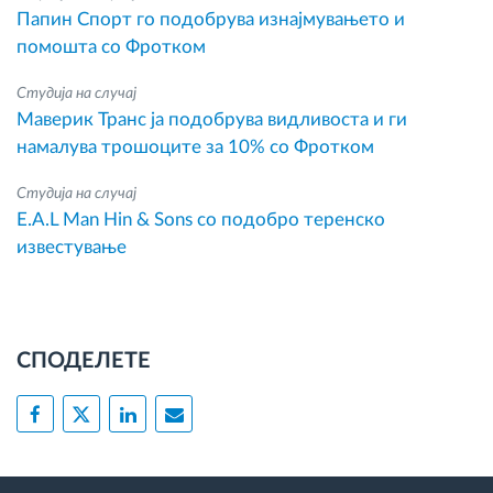
Папин Спорт го подобрува изнајмувањето и
помошта со Фротком
Студија на случај
Маверик Транс ја подобрува видливоста и ги
намалува трошоците за 10% со Фротком
Студија на случај
E.A.L Man Hin & Sons со подобро теренско
известување
СПОДЕЛЕТЕ