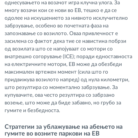
однесувањето на возачот игра клучна улога. За
многу возачи кои се нови во ЕВ, тешко е да се
одолее на искушението за нивното исклучително
забрзување, особено во почетната фаза на
запознавање со возилото. Оваа привлечност е
засилена со фактот дека тие се навистина побрзи
од возилата што се напојуваат со мотори со
внатрешно согорување (ICE); поради едноставноста
на електричните мотори, ЕВ може да обезбеди
максимален вртежен момент (сила што го
придвижува возилото напред) од нула километри,
што резултира со моментално забрзување. За
купувачите, ова често резултира со забрзано
возење, што може да биде забавно, но грубо за
гумите и безбедноста.
Стратегии за ублажување на абењето на
гумите во возните паркови на ЕВ