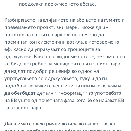
продолжи прекумерното абење.
Разбирањето на влијанието на абењето на гумите и
преземањето проактивни мерки може да им
помогне на возните паркови непречено да
преминат кон електрични возила, а истовремено
ефикасно да управуваат со трошоците за
одржување. Како што видовме погоре, не само што
ќе биде потребно за менаџерите на возниот парк
да најдат подобри решенија во однос на
управувањето со одржувањето, туку и да ги
подобрат возачките вештини на нивните возачи и
да обезбедат детални информации за употребата
на ЕВ уште од почетната фаза кога ќе се набават ЕВ
за возниот парк.
Дали имате електрични возила во вашиот возен