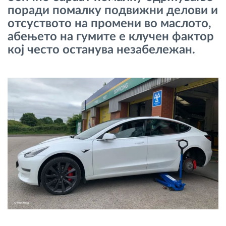
поради помалку подвижни делови и
Управување со горивото
отсуството на промени во маслото,
абењето на гумите е клучен фактор
Планирање и следење на рутите
кој често останува незабележан.
Автоматска идентификација на возачите
Откријте ги сите можности
Како ја решаваме
Калкулатор за заштеди