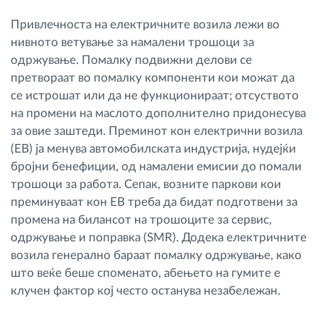
Привлечноста на електричните возила лежи во
нивното ветување за намалени трошоци за
одржување. Помалку подвижни делови се
претвораат во помалку компоненти кои можат да
се истрошат или да не функционираат; отсуството
на промени на маслото дополнително придонесува
за овие заштеди. Преминот кон електрични возила
(ЕВ) ја менува автомобилската индустрија, нудејќи
бројни бенефиции, од намалени емисии до помали
трошоци за работа. Сепак, возните паркови кои
преминуваат кон ЕВ треба да бидат подготвени за
промена на билансот на трошоците за сервис,
одржување и поправка (SMR). Додека електричните
возила генерално бараат помалку одржување, како
што веќе беше споменато, абењето на гумите е
клучен фактор кој често останува незабележан.