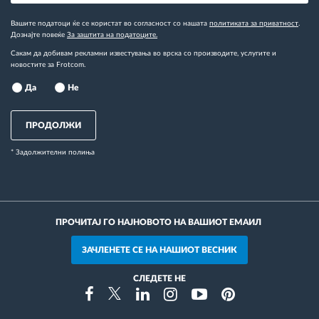
Вашите податоци ќе се користат во согласност со нашата
политиката за приватност
.
Дознајте повеќе
За заштита на податоците.
Сакам да добивам рекламни известувања во врска со производите, услугите и
новостите за Frotcom.
Да
Не
ПРОДОЛЖИ
* Задолжителни полиња
ПРОЧИТАЈ ГО НАЈНОВОТО НА ВАШИОТ ЕМАИЛ
ЗАЧЛЕНЕТЕ СЕ НА НАШИОТ ВЕСНИК
СЛЕДЕТЕ НЕ
Instragram
Facebook
Twitter
Linkedin
Youtube
Pinterest