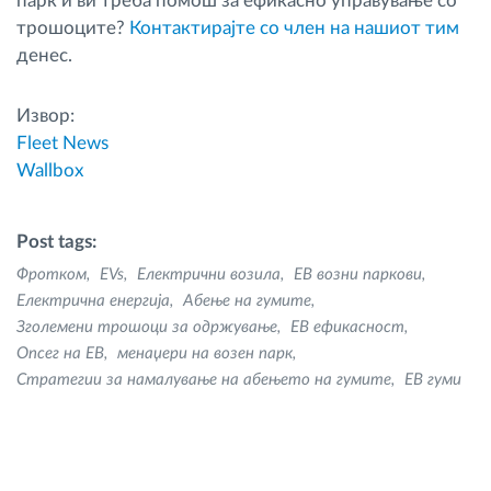
парк и ви треба помош за ефикасно управување со
трошоците?
Контактирајте со член на нашиот тим
денес.
Извор:
Fleet News
Wallbox
Post tags:
Фротком
EVs
Електрични возила
ЕВ возни паркови
Електрична енергија
Абење на гумите
Зголемени трошоци за одржување
ЕВ ефикасност
Опсег на ЕВ
менаџери на возен парк
Стратегии за намалување на абењето на гумите
ЕВ гуми