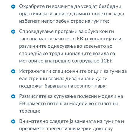
Охрабрете ги возачите да усвојат безбедни
практики за возење од самиот почеток за да
избегнат непотребен стрес на гумите;
Спроведување програми за обука кои ги
запознаваат возачите со ЕВ технологијата и
различните однесувања во возењето во
споредба со традиционалните возила со
мотори со внатрешно согорување (ICE);
Истражете ги специфичните опции за гуми за
електрични возила дизајнирани да ги
поддржат барањата на возниот парк;
Размислете за купување полесни модели на
ЕВ наместо потешки модели во стилот на
теренци;
Внимателно следете ја замената на гумите и
преземете превентивни мерки доколку