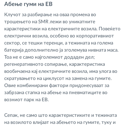
Абење гуми на ЕВ
Клучот за разбирање на оваа промена во
трошењето на SMR лежи во уникатните
карактеристики на електричните возила. Повеќето
електрични возила, особено во корпоративниот
сектор, се тешки теренци, а тежината на голема
батерија дополнително ја зголемува нивната маса.
Тоа не е само најголемиот додаден дел;
регенеративното сопирање, карактеристика
вообичаена кај електричните возила, има улога во
скратувањето на циклусот на замена на гумите.
Овие комбинирани фактори придонесуваат за
забрзана стапка на абење на пневматиците во
возниот парк на ЕВ.
Сепак, не само што карактеристиките и тежината
на возилото влијаат на абењето на гумите, туку и