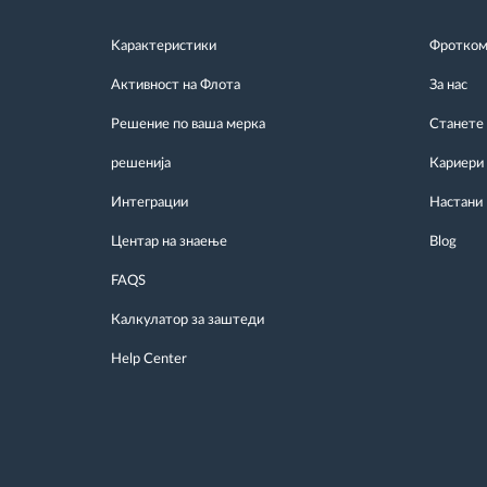
Kарактеристики
Фротком 
Активност на Флота
За нас
Решение по ваша мерка
Станете
решенија
Кариери
Интеграции
Настани
Центар на знаење
Blog
FAQS
Калкулатор за заштеди
Help Center