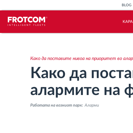
BLOG
KАР
Лоцирање на возилото и сензорско
следење
Како да поставите нивоа на приоритет во ал
Анализа на возачкото однесување
Како да поста
Следење на времетраењето на
алармите на 
возењето
Работата на возниот парк:
Аларми
Управување со работната сила
Далечинско преземање
тахографски датотеки