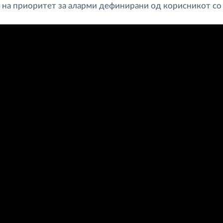
 на приоритет за аларми дефинирани од корисникот со