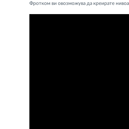
Фротком ви овозможува да креирате нивоа
Контрола на пристап
Управување со горивото
Планирање и следење на рутите
Автоматска идентификација на
возачите
Откријте ги сите можности