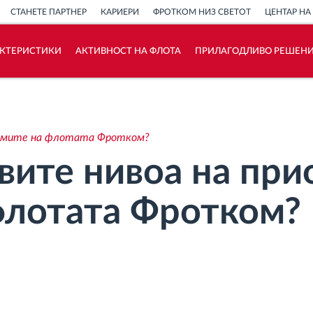
СТАНЕТЕ ПАРТНЕР
КАРИЕРИ
ФРОТКОМ НИЗ СВЕТОТ
ЦЕНТАР НА
АКТЕРИСТИКИ
АКТИВНОСТ НА ФЛОТА
ПРИЛАГОДЛИВО РЕШЕН
Како ја решаваме
Калкулатор за заштеди
армите на флотата Фротком?
вите нивоа на при
флотата Фротком?