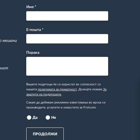
Име
*
Е-пошта
*
со мешани
Порака
ниот
Вашите податоци ќе се користат во согласност со
нашата
политиката за приватност
. Дознајте повеќе
За
заштита на податоците.
Сакам да добивам рекламни известувања во врска со
производите, услугите и новостите за Frotcom.
Да
Не
ПРОДОЛЖИ