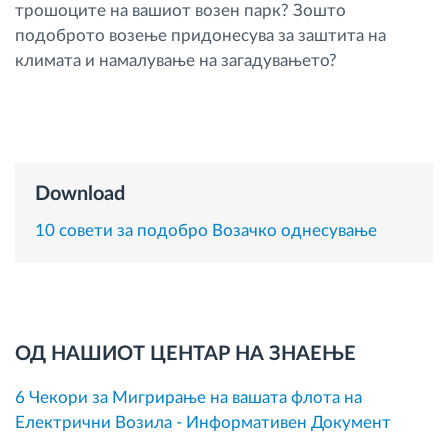
трошоците на вашиот возен парк? Зошто
Управување со горивото
подоброто возење придонесува за заштита на
климата и намалување на загадувањето?
Планирање и следење на рутите
Автоматска идентификација на возачите
Откријте ги сите можности
Download
10 совети за подобро Возачко однесување
Како ја решаваме
Калкулатор за заштеди
ОД НАШИОТ ЦЕНТАР НА ЗНАЕЊЕ
6 Чекори за Мигрирање на вашата флота на
Електрични Возила - Информативен Документ