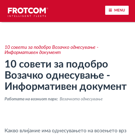
MENU
Лоцирање на возилото и сензорско следење
10 совети за подобро Возачко однесување -
Анализа на возачкото однесување
Информативен документ
10 совети за подобро
Следење на времетраењето на возењето
Возачко однесување -
Информативен документ
Управување со работната сила
Работата на возниот парк:
Возачкото однесување
Далечинско преземање тахографски
датотеки
Контрола на пристап
Какво влијание има однесувањето на возењето врз