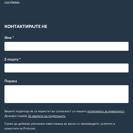
системи
КОНТАКТИРАЈТЕ НЕ
Име
*
Е-пошта
*
Порака
Вашите податоци ќе се користат во согласност со нашата
политиката за приватност
.
Дознајте повеќе
За заштита на податоците.
Сакам да добивам рекламни известувања во врска со производите, услугите и
новостите за Frotcom.