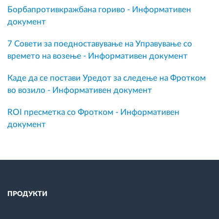
Борбапротивкражбана гориво - Информативен
документ
7 Совети за поедноставување на Управување со
времето на возење - Информативен документ
Каде да се постави Уредот за следење на Фротком
во возило - Информативен документ
ROI пресметка со Фротком - Информативен
документ
ПРОДУКТИ