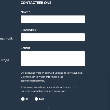
CONTACTEER ONS
Naam
*
E-mailadres
*
jnen nodig
Bericht
 Europa
Uw gegevens worden gebruikt volgens ons
privacybeleid
.
U komt meer te weten
informatie over
gegevensbescherming.
Ik wil graag marketingcommunicatie ontvangen over
Frotcom producten, diensten en nieuws.
Ja
Nee