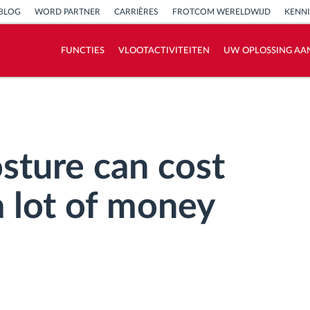
BLOG
WORD PARTNER
CARRIÈRES
FROTCOM WERELDWIJD
KENN
FUNCTIES
VLOOTACTIVITEITEN
UW OPLOSSING AA
Hoe we de noden van elke vlootactiviteit
oplossen
Besparingscalculator
osture can cost
a lot of money