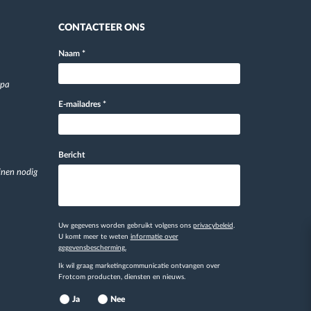
CONTACTEER ONS
Naam
*
opa
E-mailadres
*
Bericht
jnen nodig
Uw gegevens worden gebruikt volgens ons
privacybeleid
.
U komt meer te weten
informatie over
gegevensbescherming.
Ik wil graag marketingcommunicatie ontvangen over
Frotcom producten, diensten en nieuws.
Ja
Nee