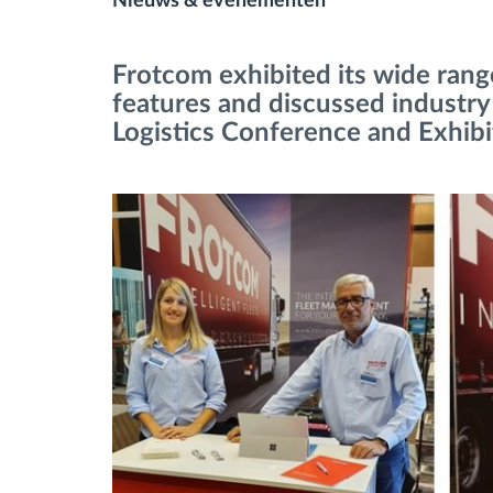
Nieuws & evenementen
Brandstofbeheer
Frotcom exhibited its wide ran
features and discussed industry
Routeplanning en -monitoring
Logistics Conference and Exhibi
Automatische
bestuurdersidentificatie
Ontdek alle functies