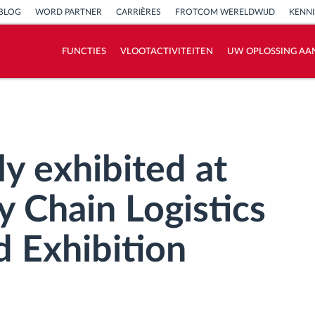
BLOG
WORD PARTNER
CARRIÈRES
FROTCOM WERELDWIJD
KENN
FUNCTIES
VLOOTACTIVITEITEN
UW OPLOSSING AA
Hoe we de noden van elke vlootactiviteit
oplossen
Besparingscalculator
y exhibited at
y Chain Logistics
 Exhibition