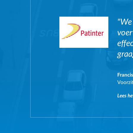
"We 
voer
effe
graa
Franci
Voorzit
Lees he