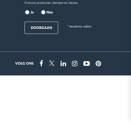
Frotcom producten, diensten en nieuws.
Ja
Nee
* Verplichte velden
DOORGAAN
VOLG ONS
Instragram
Facebook
Twitter
Linkedin
Youtube
Pinterest