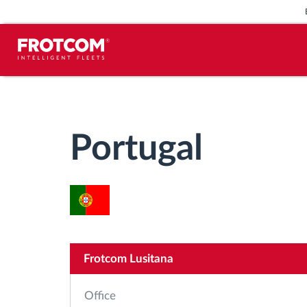
Voertuigtracking en sensorbewaking
Rijgedrag analyse
Portugal
Controle van rijtijden
Personeelsbeheer
Downloaden van tachograaf op
Frotcom Lusitana
afstand
Office
Toegangsbeheer