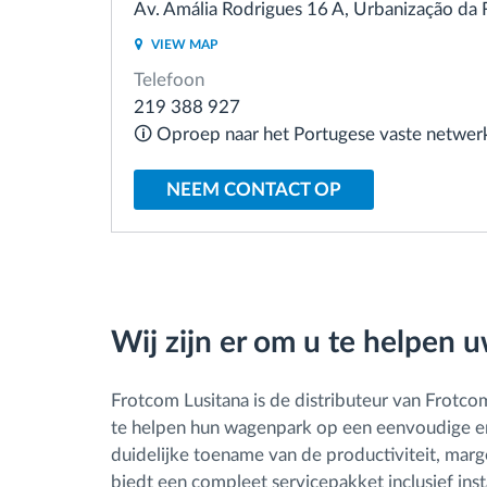
Av. Amália Rodrigues 16 A, Urbanização da 
VIEW MAP
Brandstofbeheer
Telefoon
219 388 927
Routeplanning en -monitoring
🛈 Oproep naar het Portugese vaste netwer
Automatische
NEEM CONTACT OP
bestuurdersidentificatie
Ontdek alle functies
Wij zijn er om u te helpen u
Frotcom Lusitana is de distributeur van Frotco
te helpen hun wagenpark op een eenvoudige en 
duidelijke toename van de productiviteit, marge
biedt een compleet servicepakket inclusief inst