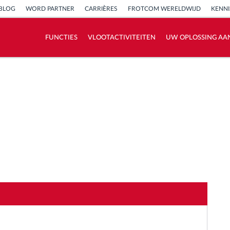
BLOG
WORD PARTNER
CARRIÈRES
FROTCOM WERELDWIJD
KENN
FUNCTIES
VLOOTACTIVITEITEN
UW OPLOSSING AA
Hoe we de noden van elke vlootactiviteit
oplossen
Besparingscalculator