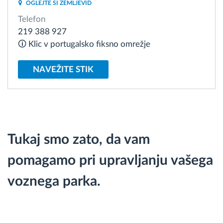
OGLEJTE SI ZEMLJEVID
Telefon
Načrtovanje in spremljanje poti
219 388 927
🛈 Klic v portugalsko fiksno omrežje
Samodejno prepoznavanje voznika
NAVEŽITE STIK
Odkrijte vse funkcije
Kako bomo rešili vse potrebe dejavnosti flote
Tukaj smo zato, da vam
pomagamo pri upravljanju vašega
Izračun prihrankov
voznega parka.