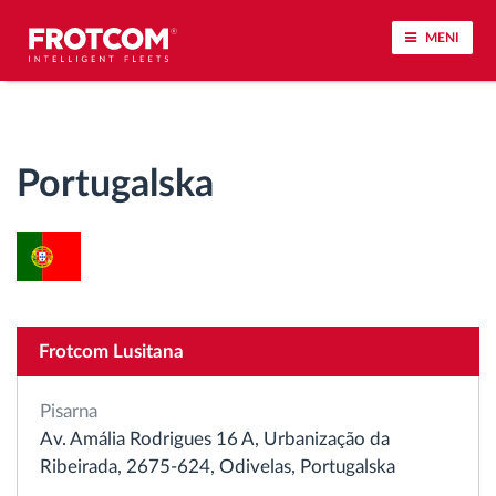
MENI
Sledenje vozil in spremljanje senzorjev
Portugalska
Analiza vedenja med vožnjo
Spremljanje voznih časov
Upravljanje delovne sile
Frotcom Lusitana
Oddaljen prenos podatkov iz tahografa
Pisarna
Nadzor nad dostopom
Av. Amália Rodrigues 16 A, Urbanização da
Ribeirada, 2675-624, Odivelas, Portugalska
Upravljanje porabe goriva