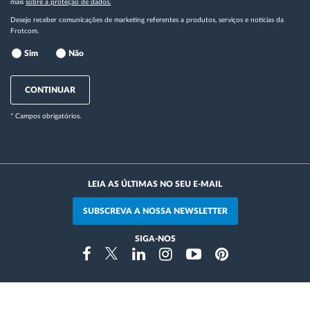
mais
sobre a proteção de dados.
Desejo receber comunicações de marketing referentes a produtos, serviços e notícias da
Frotcom.
Sim
Não
CONTINUAR
* Campos obrigatórios.
LEIA AS ÚLTIMAS NO SEU E-MAIL
SUBSCREVA A NOSSA NEWSLETTER
SIGA-NOS
Instragram
Facebook
Twitter
Linkedin
Youtube
Pinterest