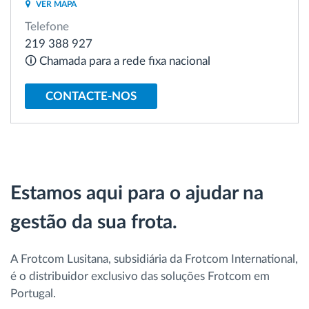
VER MAPA
Gestão de Combustível
Telefone
219 388 927
Planeamento e monitorização de rotas
🛈 Chamada para a rede fixa nacional
Identificação automática de condutores
CONTACTE-NOS
Ver todas as funcionalidades
Estamos aqui para o ajudar na
Como resolvemos cada necessidade da
gestão da sua frota.
atividade da frota
Calculadora de Benefícios
A Frotcom Lusitana, subsidiária da Frotcom International,
é o distribuidor exclusivo das soluções Frotcom em
Portugal.