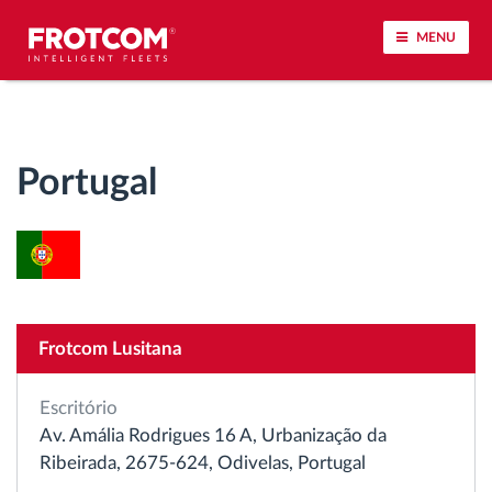
MENU
Localização de veículos e monitorização de
sensores
Portugal
Análise do estilo de condução
Monitorização dos tempos de condução
Gestão de tarefas
Frotcom Lusitana
Descarga remota de tacógrafo
Escritório
Av. Amália Rodrigues 16 A, Urbanização da
Controlo de acesso
Ribeirada, 2675-624, Odivelas, Portugal