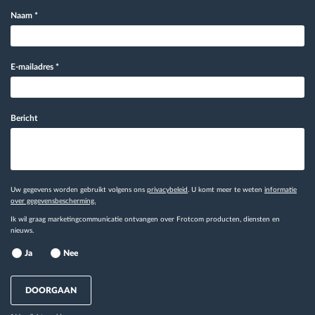
Naam
*
E-mailadres
*
Bericht
Uw gegevens worden gebruikt volgens ons
privacybeleid
. U komt meer te weten
informatie
over gegevensbescherming.
Ik wil graag marketingcommunicatie ontvangen over Frotcom producten, diensten en
nieuws.
Ja
Nee
DOORGAAN