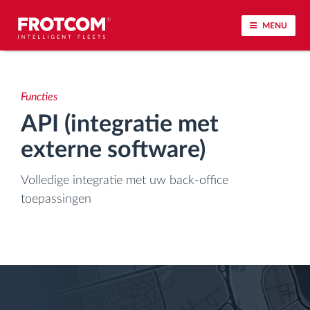
MENU
Voertuigtracking en sensorbewaking
Functies
Rijgedrag analyse
API (integratie met
externe software)
Controle van rijtijden
Volledige integratie met uw back-office
Personeelsbeheer
toepassingen
Downloaden van tachograaf op afstand
Toegangsbeheer
Brandstofbeheer