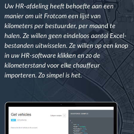
Uw HR-afdeling heeft behoefte aan een
manier om uit Frotcom een lijst van
Routeplanning en -monitoring
kilometers per bestuurder, per maand te
Automatische bestuurdersidentificatie
halen. Ze willen geen eindeloos aantal Excel-
bestanden uitwisselen. Ze willen op een knop
Ontdek alle functies
in uw HR-software klikken en zo de
kilometerstand voor elke chauffeur
importeren. Zo simpel is het.
Hoe we de noden van elke vlootactiviteit
oplossen
Besparingscalculator